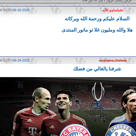
عرض رسائل الزوار 1 إلى
10
من
156
تشيلساوي للأبد
08-16-2016
09:48 PM
السلام عليكم ورحمة الله وبركاته
هلا والله ومليون غلا تو مانور المنتدى
02:47 PM
08-29-2013
oussama.chelsea
شرفنا يالغالي من فضلك