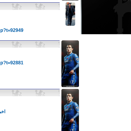
hp?t=92949
hp?t=92881
اخي