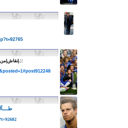
hp?t=92765
::.|نقاش|من 
48&posted=1#post912248
طــــآ
p?t=92682