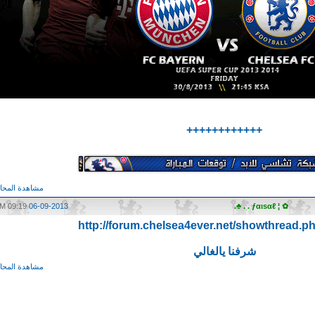
++++++++++++
مشاهدة المحاد
09:19 AM
06-09-2013
✿ ¦ ƒαιѕαℓ . . ♣.
http://forum.chelsea4ever.net/showthread.p
شرفنا يالغالي
مشاهدة المحاد