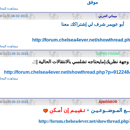
موفق
مشاهدة المحاد
ميماتي الحربي
06-02-2013
11:11 AM
أبو عويمر شرف لي إشتراكك معنا
http://forum.chelsea4ever.net/showthread.p
مشاهدة المحاد
10:12 AM
05-31-2013
ṦỞṖĔŖ ḞЯẪŇЌ
وجهة نظريك|مايحتاجه تشلسي بالانتقالات الحالية |::.
http://forum.chelsea4ever.net/showthread.php?p=9122
مشاهدة المحاد
04:49 PM
05-23-2013
ẪβĐẼЙǾỮŘ
لــع المـوضــوعـيـن +
تـقيـيـم إن أمـكن
http://forum.chelsea4ever.net/showthread.ph