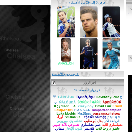
عرض 6 إلى 29 من الأصدقاء
David Luiź
ẪβĐẼЙǾỮŘ
ابوكمال (الحكيم)
ANAS..CH
عرض جميع الأصدقاء
آخر الزوار
ZOOZ
ღ m m m
اخر زوار الصفحة 30:
нαмσσdy- cнє
Ťђέ ŁέĢέŋĐ
ŁĂṀṖĂЯĐ
ღ ﷺ
ღ
ḾẮŁǾЏĐẮ
ṦỞṖĔŖ ḞЯẪŇЌ
ẪβĐẼЙǾỮŘ
✿ ¦ ƒαιѕαℓ . . ♣.
crazy-boy
David Luiź
FrAnK
LaMpArD08
H A S S A N
lampard.champion
Luka Modric
Mя.Βℓuεs
oussama.chelsea
ƒ ą ħ ą ḋ
Yặssĕr Sálmặŋ
x!Oma'97~
أورآد
الرياضة لكم
بلال أبو طليب
تشلساوي مهوووس
تشيلساوي للأبد
دمي تشلساوي
شموخي للأبد جنوبي
عاشق دروجبا للابد
فلاديمير
قلوب للإيجار
ميماتي