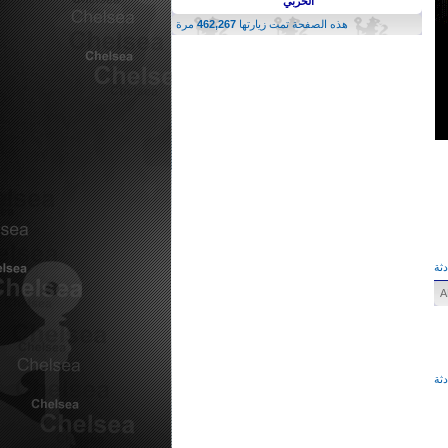
الحربي
هذه الصفحة تمت زيارتها
462,267
مرة
ثة
ثة