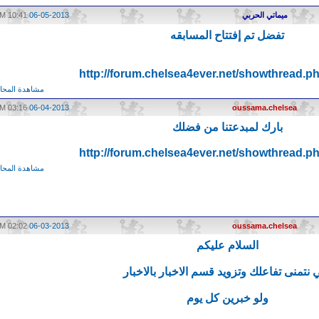
ميماتي الحربي
06-05-2013
10:41 AM
تفضل تم إفتتاح المسابقه
http://forum.chelsea4ever.net/showthread.p
مشاهدة المحاد
03:16 AM
06-04-2013
oussama.chelsea
بارك لمبدعتنا من فضلك
http://forum.chelsea4ever.net/showthread.p
مشاهدة المحاد
02:02 AM
06-03-2013
oussama.chelsea
السلام عليكم
 نتمنى تفاعلك وتزويد قسم الاخبار بالاخبار
ولو خبرين كل يوم