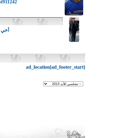
st911242
أخي م
ad_location[ad_footer_start]