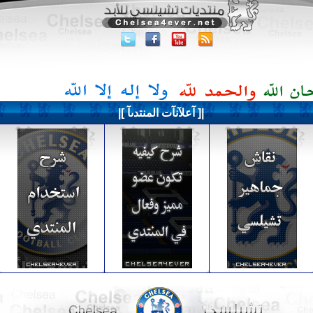
|[ آعلآنآت المنتدىآ ]|