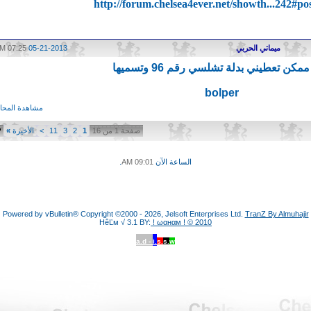
http://forum.chelsea4ever.net/showth...242#po
ميماتي الحربي
05-21-2013
07:25 PM
مكن تعطيني بدلة تشلسي رقم 96 وتسميها
bolper
مشاهدة المحاد
صفحة 1 من 16
1
2
3
11
>
الأخيرة
»
الساعة الآن
09:01 AM
.
Powered by vBulletin® Copyright ©2000 - 2026, Jelsoft Enterprises Ltd.
TranZ By Almuhajir
HêĽм √ 3.1 BY:
! ωαнαм ! © 2010
a.d -
i.
s.
s.
w