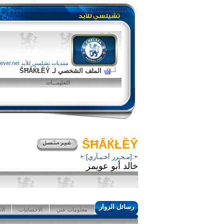
منتديات تشلسي للأبد chelsea4ever.net
الملف الشخصي لـ ŜĦẤЌŁỀŶ
التعليمـــات
ŜĦẤЌŁỀŶ
+:[مـحـرر أخـبـآري]:+
خالد أبو عويمر
رسائل الزوار
معلومات عني
الاحصائيات
الأ