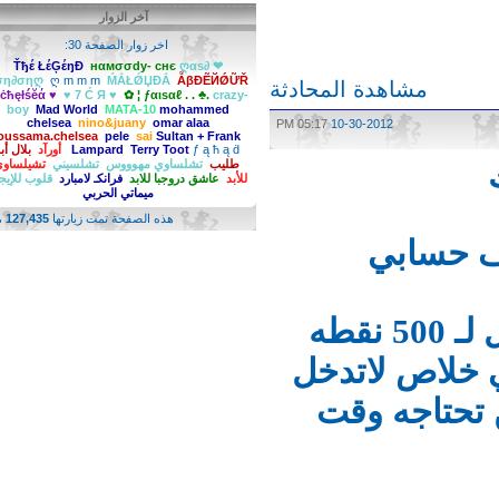
آخر الزوار
اخر زوار الصفحة 30:
Ťђέ ŁέĢέŋĐ
нαмσσdy- cнє
ღαѕ∂ ❤
ℓση∂σηღ
ღ m m m
ḾẮŁǾЏĐẮ
ẪβĐẼЙǾỮŘ
مشاهدة المحادثة
♥ ċћęłśĕά ♥
♥ 7 Ć Я ♥
✿ ¦ ƒαιѕαℓ . . ♣.
crazy-
boy
Mad World
MATA-10
mohammed
chelsea
nino&juany
omar alaa
05:17 PM
10-30-2012
oussama.chelsea
pele
sai
Sultan + Frank
ƒ ą ħ ą ḋ
Terry Toot
Lampard
أورآد
بلال أبو
طليب
تشلساوي مهوووس
تشلسيني
تشيلساوي
للأبد
عاشق دروجبا للابد
فرانكـ لامبارد
قلوب للإيجار
ميماتي الحربي
هذه الصفحة تمت زيارتها
127,435
مرة
 حسابي
انا قلت لك تبي تصير مشرف اوصل لـ 500 نقطه
لاص لاتدخل
حتاجه وقت