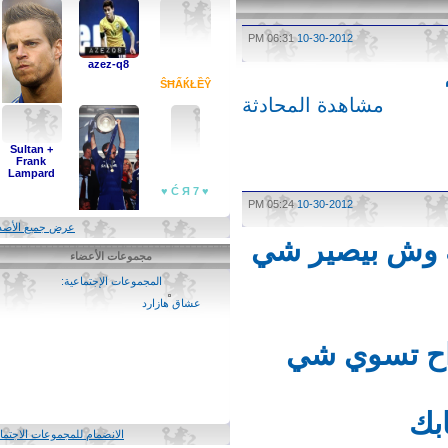
06:31 PM
10-30-2012
azez-q8
ŜĦẤЌŁỀŶ
مشاهدة المحادثة
Sultan +
Frank
ẪβĐẼЙǾỮŘ
Lampard
♥ 7 Ć Я ♥
05:24 PM
10-30-2012
عرض جميع الأصدقاء
وش بيصير شي
مجموعات الأعضاء
تشيلساوي للأبد
المجموعات الإجتماعية:
(1)
عشاق هازارد
ح تسوي شي
ك
الانضمام للمجموعات الاجتماعية