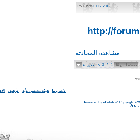
01:28 PM
10-17-2012
http://for
مشاهدة المحادثة
 1 من 10
1
2
3
>
الأخيرة
»
الاتصال بنا
-
شبكة تشلسي للأبد
-
الأرشيف
-
الأعلى
Powered by vBulletin® Copyright
HêĽ