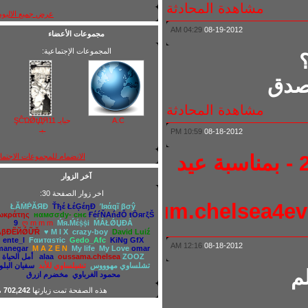
مشاهدة المحادثة
عرض جميع الالبومات
04:29 AM
08-19-2012
مجموعات الأعضاء
المجموعات الإجتماعية:
(2)
دق
مشاهدة المحادثة
A.C
حبايـ ŞĈΏǾtДЯ11
ـبـ
10:59 PM
08-18-2012
// رسائل عيد الفطر جديدة - 2012 - بمناسبة عيد
الانضمام للمجموعات الاجتماعية
آخر الزوار
اخر زوار الصفحة 30:
http://forum.chelsea4
ŁĂṀṖĂЯĐ
Ťђέ ŁέĢέŋĐ
Ίяάqĩ βσŷ
Σωκράτης
нαмσσdy- cнє
ҒéѓŇAńđŎ ŧŌягξŠ
9
ღ m m m
Ḿя.Ḿέṩṩi
ḾẮŁǾЏĐẮ
ẪβĐẼЙǾỮŘ
♥ M I X
crazy-boy
David Luiź
ente_l
Fαитαѕтic
Gedo_Afc
KiNg GfX
12:16 AM
08-18-2012
manegar
M A Z E N
My life
My Love
omar
ZOOZ
oussama.chelsea
alaa
أمل الحياة
تشلساوي مهوووس
تشيلساوي للأبد
سفيان البلوز
محمود الغرباوي
مخضرم ازرق
هذه الصفحة تمت زيارتها
702,242
مرة