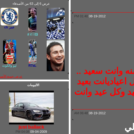
عرض 6 إلى 63 من الأصدقاء
01:40 PM
08-19-2012
عمر ch
⒀ ส ℓ ĩ
أبو وطـن
R7aL
ثيو والكوت
وانت سعيد ..
عرض جميع الأصدقاء
عياديانت بعيد
الالبومات
 وكل عيد وانت
ŁĂṀṖĂЯĐ
06:48 AM
08-19-2012
just ballack
04:08 PM
09-04-2009