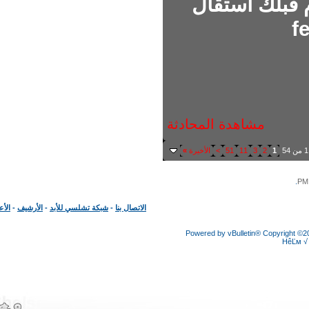
قبلك أستقال
مشاهدة المحادثة
1
2
3
11
51
>
الأخيرة
»
الاتصال بنا
-
شبكة تشلسي للأبد
-
الأرشيف
-
الأعلى
Powered by vBulletin® Copyright
HêĽ