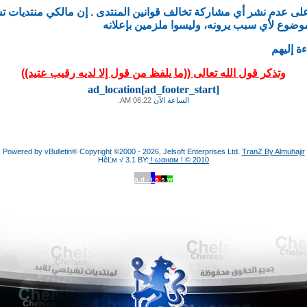
وضوع لأي سبب يرونه، وليسوا ملزمين بإعلانه
ة إليهم
وتذكر قول الله تعالى ((ما يلفظ من قول إلا لديه رقيب عتيد))
ad_location[ad_footer_start]
الساعة الآن
06:22 AM
.
Powered by vBulletin® Copyright ©2000 - 2026, Jelsoft Enterprises Ltd.
TranZ By Almuhajir
HêĽм √ 3.1 BY:
! ωαнαм ! © 2010
a.d -
i.
s.
s.
w