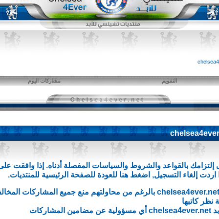
التقويم
مشاركات اليوم
إلتزامك بالقواعد والشروط والسياسات المفصلة أدناه. إذا وافقت عل
 اردت إلغاء التسجيل,
اضغط هنا
للعودة للصفحة الرئيسية للمنتديات.
إن مشرفي وإداريي منتديات تشلسي للأبد chelsea4ever.net بالرغم من محاولتهم من
نظر كاتبها
ركات