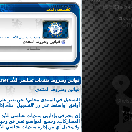
منتديات تشلسي للأبد chelsea4ever.net
قوانين وشروط المنتدى
التعليمـــات
قوانين وشروط منتديات تشلسي للأبد chelsea4ever.net
قوانين وشروط المنتدى
التسجيل في المنتدى مجاني! نحن نصر على 
أوافق ' واضغط على زر 'التسجيل' أدناه. إذا
المشاركات. وجميع المواضيع تعبر عن وجهة 
ولا يتحمل أي من إدارة منتديات تشلسي للأبد chelsea4ever.net أي مسؤولية عن مضامين المشا