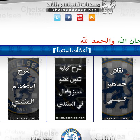
|[ آعلآنآت المنتدىآ ]|