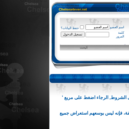
اسم العضو
حفظ البيانات؟
كلمة
المرور
البحث
ى الشروط, الرجاء اضغط على مربع '
ع جميع المشاركات المخالفة، فإنه ليس بوسعهم استعراض جميع