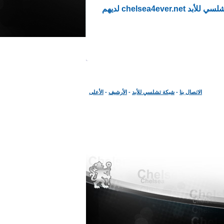
بالنقر على زر "موافق" أدناه، فإنك توافق على عدم نشر أي مشاركة تخالف قوانين المنتدى . إن مالكي منتديات تشلسي للأبد chelsea4ever.net لديهم
الاتصال بنا
-
شبكة تشلسي للأبد
-
الأرشيف
-
الأعلى