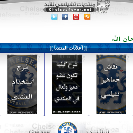
|[ آعلآنآت المنتدىآ ]|