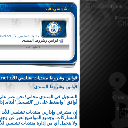
منتديات تشلسي للأبد chelsea4ever.net
قوانين وشروط المنتدى
التعليمـــات
قوانين وشروط منتديات تشلسي للأبد chelsea4ever.net
قوانين وشروط المنتدى
التسجيل في المنتدى مجاني! نحن نصر على 
أوافق ' واضغط على زر 'التسجيل' أدناه. إذا
المشاركات. وجميع المواضيع تعبر عن وجهة 
ولا يتحمل أي من إدارة منتديات تشلسي للأبد chelsea4ever.net أي مسؤولية عن مضامين المشا