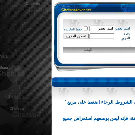
اسم العضو
حفظ البيانات؟
كلمة
المرور
البحث
ى الشروط, الرجاء اضغط على مربع '
ع جميع المشاركات المخالفة، فإنه ليس بوسعهم استعراض جميع