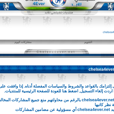
التقويم
مشاركات اليوم
إلتزامك بالقواعد والشروط والسياسات المفصلة أدناه. إذا وافقت عل
 اردت إلغاء التسجيل,
اضغط هنا
للعودة للصفحة الرئيسية للمنتديات.
إن مشرفي وإداريي منتديات تشلسي للأبد chelsea4ever.net بالرغم من محاولتهم من
نظر كاتبها
ركات