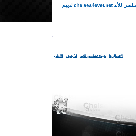
بالنقر على زر "موافق" أدناه، فإنك توافق على عدم نشر أي مشاركة تخالف قوانين المنتدى . إن مالكي منتديات تشلسي للأبد chelsea4ever.net لديهم
الاتصال بنا
-
شبكة تشلسي للأبد
-
الأرشيف
-
الأعلى