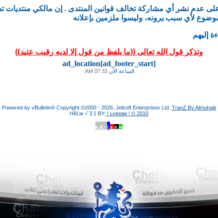
وضوع لأي سبب يرونه، وليسوا ملزمين بإعلانه
ة إليهم
وتذكر قول الله تعالى ((ما يلفظ من قول إلا لديه رقيب عتيد))
ad_location[ad_footer_start]
الساعة الآن
07:32 AM
.
Powered by vBulletin® Copyright ©2000 - 2026, Jelsoft Enterprises Ltd.
TranZ By Almuhajir
HêĽм √ 3.1 BY:
! ωαнαм ! © 2010
a.d -
i.
s.
s.
w