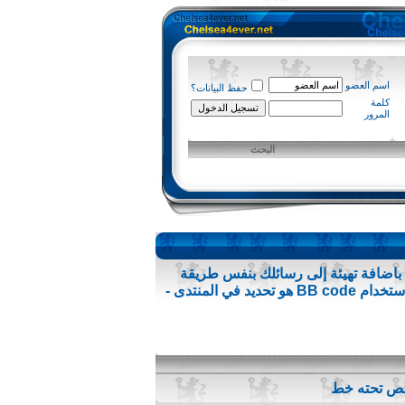
اسم العضو
حفظ البيانات؟
كلمة
المرور
البحث
فت عليها من قبل .تسمح لك باضافة تهيئة إلى رسائلك بنفس طريقة
لغة HTML ، ولكن لديها تركيب بسيط وهو ولن يتم ايقاف (كسر) النسق من الصفحات التي تشاهدها. القدرة على استخدام BB code هو تحديد في المنتدى -
نص تحته خط