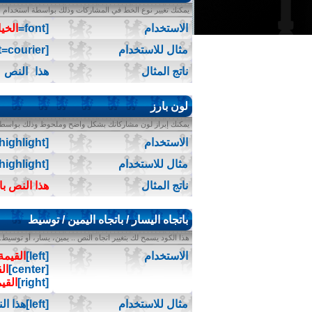
يمكنك تغيير نوع الخط في المشاركات وذلك بواسطة استخدام الك
الاستخدام
[font=
الخيا
مثال للاستخدام
[font=courier]هذا النص بنوعية خط courier[/font]
ناتج المثال
هذا النص بنو
لون بارز
يمكنك إبراز لون مشاركاتك بشكل واضح وملحوظ وذلك بواسطة ا
الاستخدام
[highlight]
مثال للاستخدام
[highlight]هذا النص بارز اللون[/highlight]
ناتج المثال
هذا النص با
باتجاه اليسار / باتجاه اليمين / توسيط
هذا الكود يسمح لك بتغيير اتجاه النص .. يمين، يسار، أو توسيط.
الاستخدام
[left]
القيمة
[center]
ال
[right]
القي
مثال للاستخدام
[left]هذا النص باتجاه اليسار[/left]