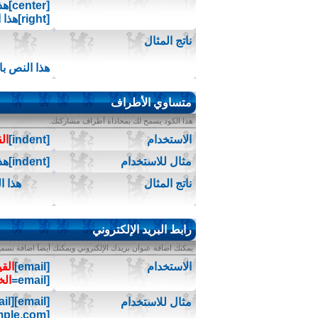
[center]هذا النص بالوسط[/center]
[right]هذا النص باتجاه اليمين[/right]
ناتج المثال
هذا النص با
متساوي الأطراف
هذا الكود يسمح لك بمحاذاة أطراف مشاركتك.
الاستخدام
[indent]
ال
مثال للاستخدام
[indent]هذا النص متساوي الأطراف[/indent]
ناتج المثال
هذا 
رابط البريد الإلكتروني
يمكنك اضافة عنوان بريدك الإلكتروني ويمكنك أيضآ اضافة تسمية
الاستخدام
[email]
الق
[email=
الخ
[email]j.doe@example.com[/email]
مثال للاستخدام
[email=j.doe@example.com]اضغط هنا لمراسلتي بريدياً[/email]