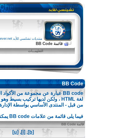
منتديات تشلسي للأبد chelsea4ever.net
قائمة BB Code
التعليمـــات
BB Code
من قبل - المنتدى الأساسي بواسطة الإدارة
فيما يلى قائمة من علامات BB code يمكنك استخدامها لتهيئة رسائلك.
قائمة BB Code
[u]
,
[i]
,
[b]