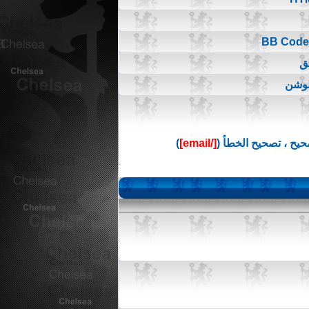
ق
موشن
يح ، تصحيح الخطأ (
[/email]
)