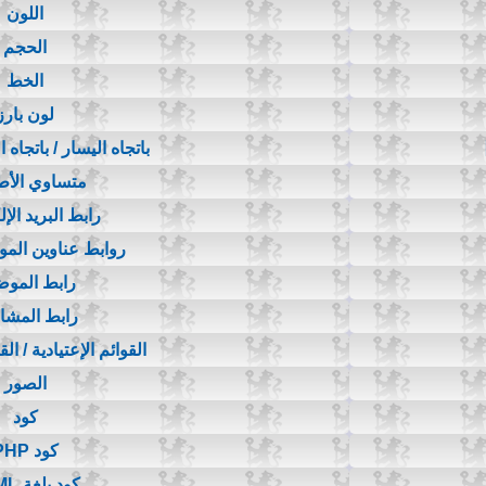
اللون
الحجم
الخط
لون بارز
باتجاه اليسار / باتجاه 
متساوي الأ
رابط البريد الإ
روابط عناوين المواقع 
رابط المو
رابط المشا
القوائم الإعتيادية / ال
الصور
كود
كود PHP
كود بلغة HTML