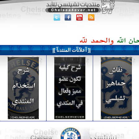
|[ آعلآنآت المنتدىآ ]|