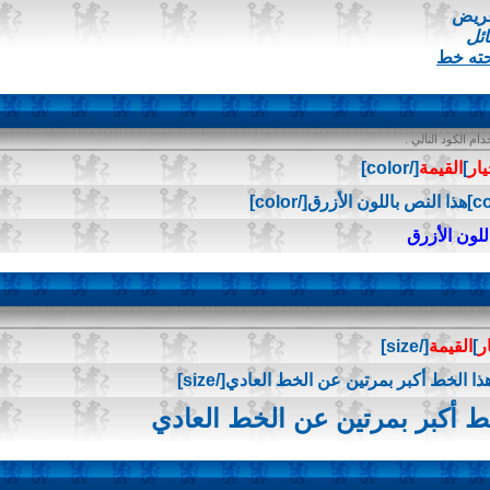
عريض
ائل
حته خط
م الكود التالي .
يار
]
القيمة
[/color]
للون الأزرق
ر
]
القيمة
[/size]
ط أكبر بمرتين عن الخط العادي