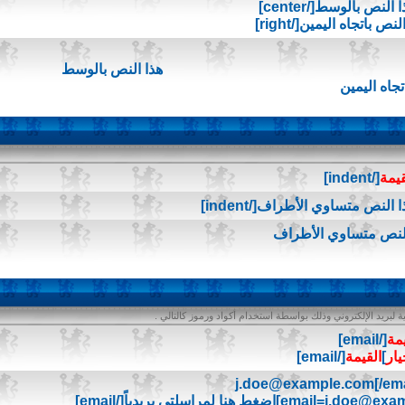
هذا النص بالوسط
تجاه اليمين
قيمة
[/indent]
النص متساوي الأطراف
 لبريد الإلكتروني وذلك بواسطة استخدام أكواد ورموز كالتالي .
يمة
[/email]
يار
]
القيمة
[/email]