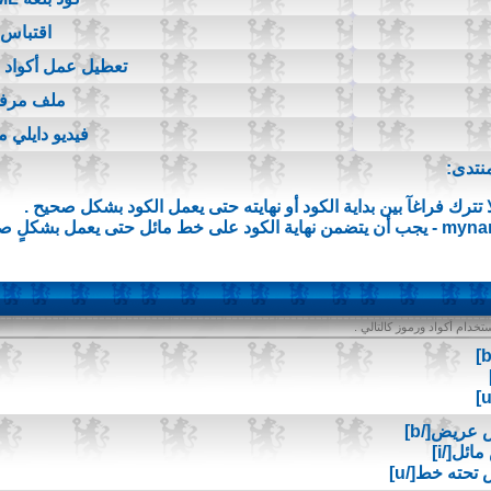
اقتباس
تعطيل عمل أكواد BB Code
ملف مرف
فيديو دايلي 
نتدى:
ا تترك فراغآ بين بداية الكود أو نهايته حتى يعمل الكود بشكل صحيح .
myna
- يجب أن يتضمن نهاية الكود على خط مائل حتى يعمل بشكلٍ صح
خدام أكواد ورموز كالتالي .