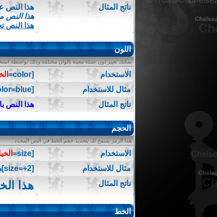
ناتج المثال
هذا النص 
هذا النص م
هذا النص ت
اللون
يمكنك تغيير لون جملة معينه بألوان مختلفة وذلك بواسطة استخدا
الاستخدام
[color=
الخ
مثال للاستخدام
[color=blue]هذا النص باللون الأزرق[/color]
ناتج المثال
هذا النص با
الحجم
هذا الرمز يسمح لك بتحديد حجم الخط في النص المحدد .
الاستخدام
[size=
الخيا
مثال للاستخدام
[size=+2]هذا الخط أكبر بمرتين عن الخط العادي[/size]
هذا الخ
ناتج المثال
الخط