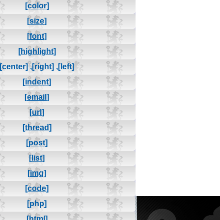
[color]
[size]
[font]
[highlight]
[center]
,
[right]
,
[left]
[indent]
[email]
[url]
[thread]
[post]
[list]
[img]
[code]
[php]
[html]