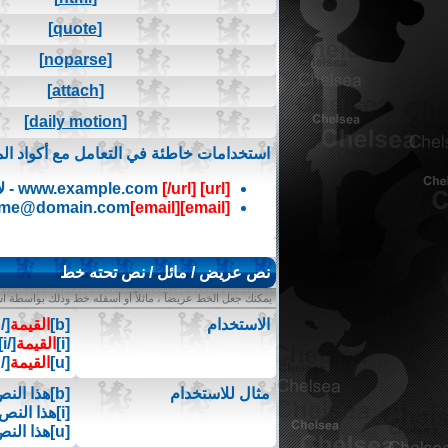
[quote]
[noparse]
[attach]
[daily motion]
استخدامات خاطئة في التعامل مع أكواد الم
[url]
www.example.com
[/url]
- ل
me@domain.com
[email]
[email]
نص عريض / مائل / نص تحته خط
يمكنك جعل الخط عريضآ ، مائلاً أو أسفله خط وذلك بواسطة است
الاستخدام
[b]
القيمة
[/b]
[i]
القيمة
[/i]
[u]
القيمة
[/u]
مثال للاستخدام
[b]هذا النص عريض[/b]
[i]هذا النص مائل[/i]
[u]هذا النص تحته خط[/u]