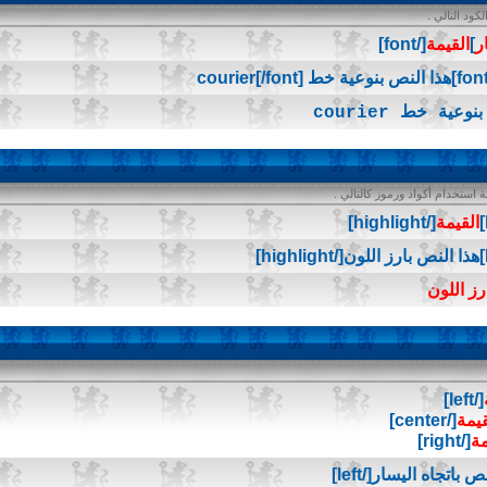
ود التالي .
ر
]
القيمة
[/font]
عية خط courier
ستخدام أكواد ورموز كالتالي .
القيمة
[/highlight]
رز اللون
[/left]
قيمة
[/center]
مة
[/right]