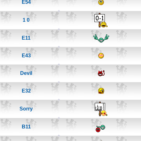
E54
0 1
E11
E43
Devil
E32
Sorry
B11