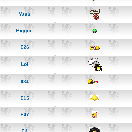
Ysab
Biggrin
E26
Lol
034
E15
E47
E4