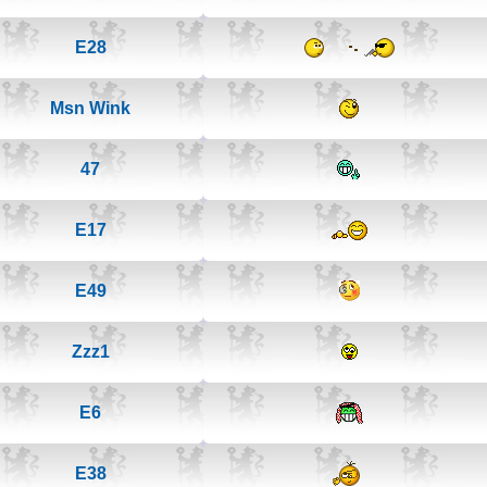
E28
Msn Wink
47
E17
E49
Zzz1
E6
E38