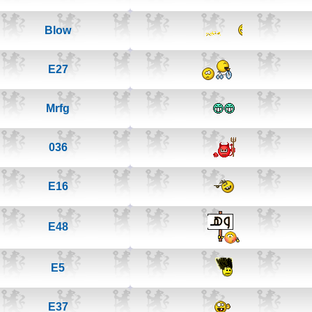
Blow
E27
Mrfg
036
E16
E48
E5
E37