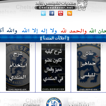
|[ آعلآنآت المنتدىآ ]|