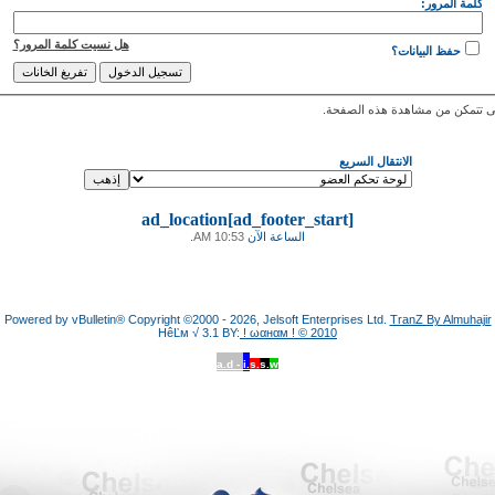
كلمة المرور:
هل نسيت كلمة المرور؟
حفظ البيانات؟
 تتمكن من مشاهدة هذه الصفحة.
الانتقال السريع
ad_location[ad_footer_start]
الساعة الآن
10:53 AM
.
Powered by vBulletin® Copyright ©2000 - 2026, Jelsoft Enterprises Ltd.
TranZ By Almuhajir
HêĽм √ 3.1 BY:
! ωαнαм ! © 2010
a.d -
i.
s.
s.
w