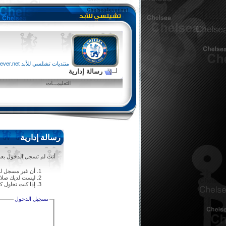
منتديات تشلسي للأبد chelsea4ever.net
رسالة إدارية
التعليمـــات
رسالة إدارية
أنت لم تسجل الدخول بعد أ
أن غير مسجل لل
ليست لديك صلاحي
إذا كنت تحاول كت
تسجيل الدخول