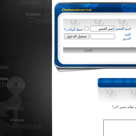
اسم العضو
حفظ البيانات؟
كلمة
المرور
البحث
 نظام متميز آخر؟