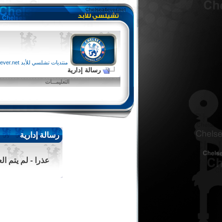
منتديات تشلسي للأبد chelsea4ever.net
رسالة إدارية
التعليمـــات
رسالة إدارية
عذرا - لم يتم ا