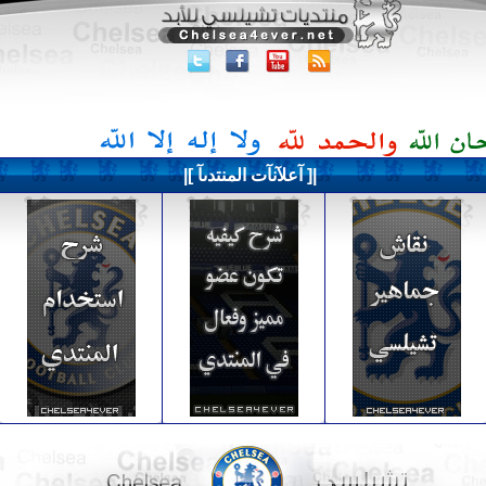
|[ آعلآنآت المنتدىآ ]|