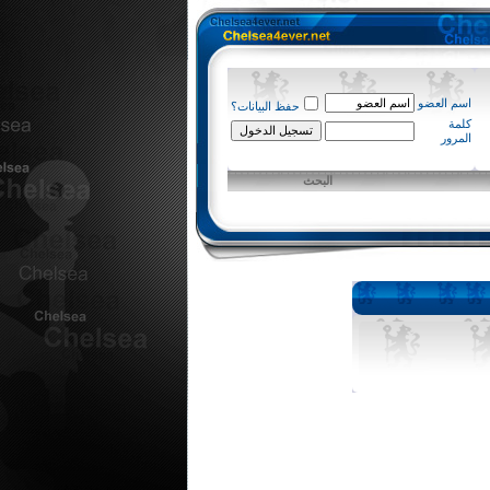
اسم العضو
حفظ البيانات؟
كلمة
المرور
البحث