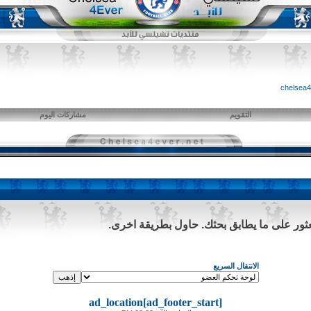
التقويم
مشاركات اليوم
لعثور على ما يطابق بحثك. حاول بطريقة اخرى.
الانتقال السريع
ad_location[ad_footer_start]