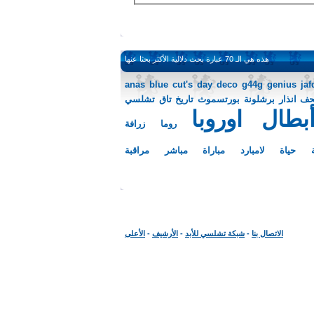
هذه هي الـ 70 عبارة بحث دلالية الأكثر بحثا عنها
anas
blue
cut's
day
deco
g44g
genius
jaf
حف
انذار
برشلونة
بورتسموث
تاريخ
تاق
تشلسي
طال اوروبا
روما
زرافة
 حياة
لامبارد
مباراة
مباشر
مراقبة
الاتصال بنا
-
شبكة تشلسي للأبد
-
الأرشيف
-
الأعلى