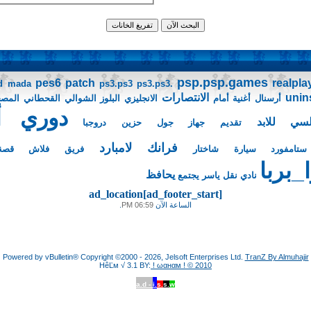
psp.psp.games
pes6 patch
realpla
d
mada
ps3.ps3
ps3.ps3.
unins
الانتصارات
أرسنال
أغنية
أمام
الانجليزي
البلوز
الشوالي
القحطاني
المص
دوري أب
لسي للابد
تقديم
جهاز
جول
حزين
دروجبا
فرانك لامبارد
ستامفورد
سيارة
شاختار
فريق
فلاش
قصة
بربا
يحافظ
نادي
نقل
ياسر
يجتمع
ad_location[ad_footer_start]
الساعة الآن
06:59 PM
.
Powered by vBulletin® Copyright ©2000 - 2026, Jelsoft Enterprises Ltd.
TranZ By Almuhajir
HêĽм √ 3.1 BY:
! ωαнαм ! © 2010
a.d -
i.
s.
s.
w