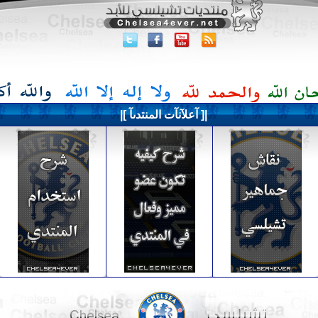
|[ آعلآنآت المنتدىآ ]|