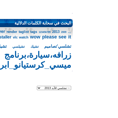
البحث في سحابة الكلمات الدلالية
yer
render
taglist
tags
2013
...
123456789
2009
wow please see it
taller
vlc
watch
تشلسي’تصاميم
تشي
تشيك
تشيلسي
زرافه،سيارة،برنامج
ميسي_كرستيانو_ابرا_