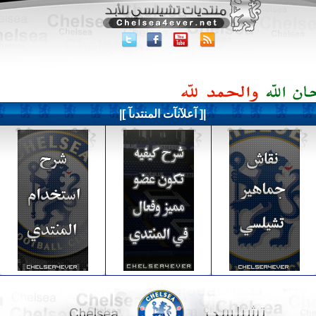
|[ آعلآنآت المنتدىآ ]|