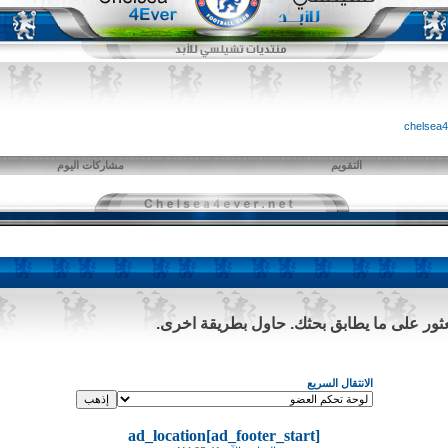
التقويم
مشاركات اليوم
لعثور على ما يطابق بحثك. حاول بطريقة اخرى.
الانتقال السريع
ad_location[ad_footer_start]