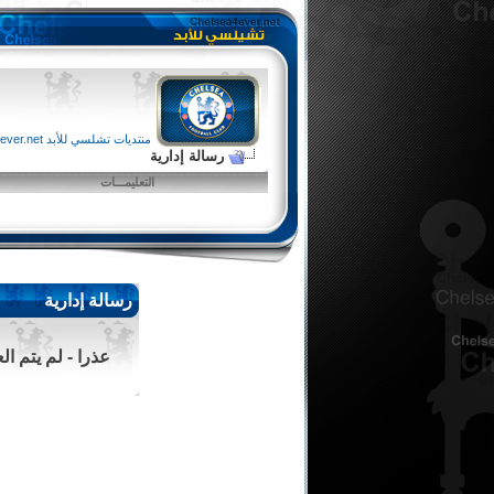
منتديات تشلسي للأبد chelsea4ever.net
رسالة إدارية
التعليمـــات
رسالة إدارية
عذرا - لم يتم ا