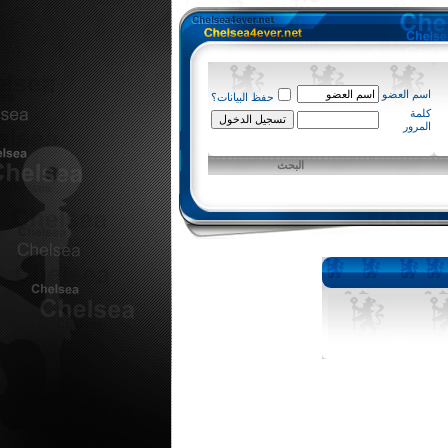
اسم العضو
حفظ البيانات؟
كلمة
المرور
البحث