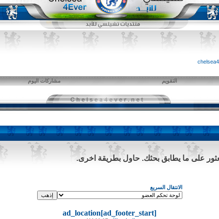
التقويم
مشاركات اليوم
لعثور على ما يطابق بحثك. حاول بطريقة اخرى.
الانتقال السريع
ad_location[ad_footer_start]