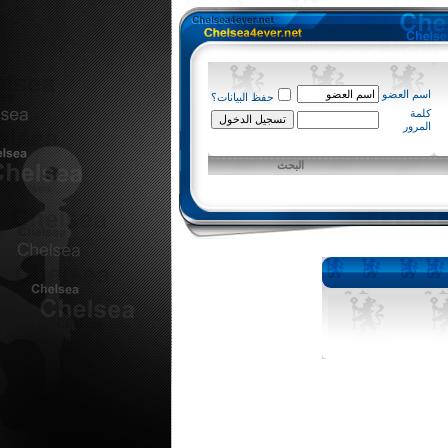
اسم العضو
حفظ البيانات؟
كلمة
المرور
البحث