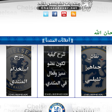
|[ آعلآنآت المنتدىآ ]|