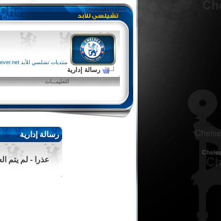
منتديات تشلسي للأبد chelsea4ever.net
رسالة إدارية
التعليمـــات
رسالة إدارية
عذرا - لم يتم ا