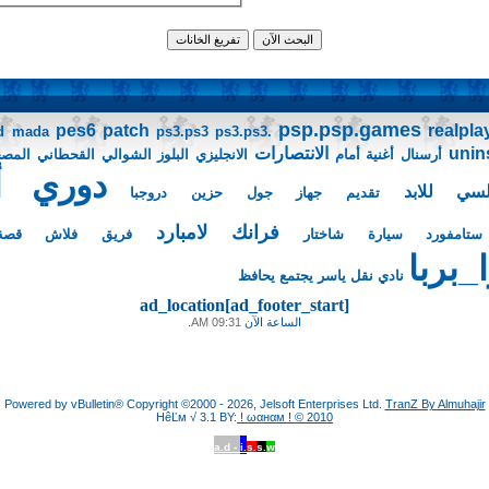
psp.psp.games
pes6 patch
realpla
d
mada
ps3.ps3
ps3.ps3.
unins
الانتصارات
أرسنال
أغنية
أمام
الانجليزي
البلوز
الشوالي
القحطاني
المص
دوري أب
لسي للابد
تقديم
جهاز
جول
حزين
دروجبا
فرانك لامبارد
ستامفورد
سيارة
شاختار
فريق
فلاش
قصة
بربا
نادي
نقل
ياسر
يجتمع
يحافظ
ad_location[ad_footer_start]
الساعة الآن
09:31 AM
.
Powered by vBulletin® Copyright ©2000 - 2026, Jelsoft Enterprises Ltd.
TranZ By Almuhajir
HêĽм √ 3.1 BY:
! ωαнαм ! © 2010
a.d -
i.
s.
s.
w