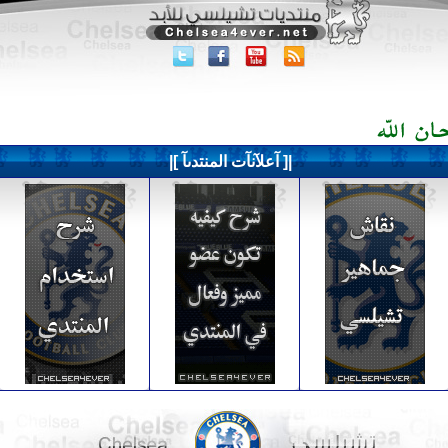
|[ آعلآنآت المنتدىآ ]|