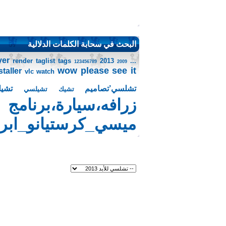
البحث في سحابة الكلمات الدلالية
yer
render
taglist
tags
2013
...
123456789
2009
wow please see it
taller
vlc
watch
تشلسي’تصاميم
تشي
تشيك
تشيلسي
زرافه،سيارة،برنامج
ميسي_كرستيانو_ابرا_