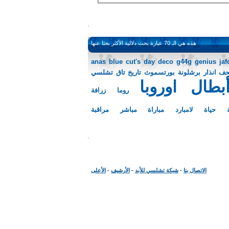
هذه هي الـ 70 عبارة بحث دلالية الأكثر بحثا عنها
anas
blue
cut's
day
deco
g44g
genius
jaf
حف
انذار
برشلونة
بورتسموث
تاريخ
تاق
تشلسي
طال اوروبا
روما
زرافة
 حياة
لامبارد
مباراة
مباشر
مراقبة
الاتصال بنا
-
شبكة تشلسي للأبد
-
الأرشيف
-
الأعلى