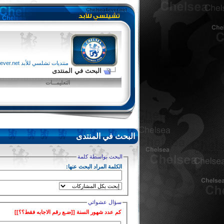
منتديات تشلسي للأبد chelsea4ever.net
البحث في المنتدى
التعليمـــات
البحث في المنتدى
البحث بواسطة كلمة
الكلمة المراد البحث عنها:
سؤال عشوائي
كم عدد شهور السنة [[ضـع رقم الاجابه فقط؟؟]]