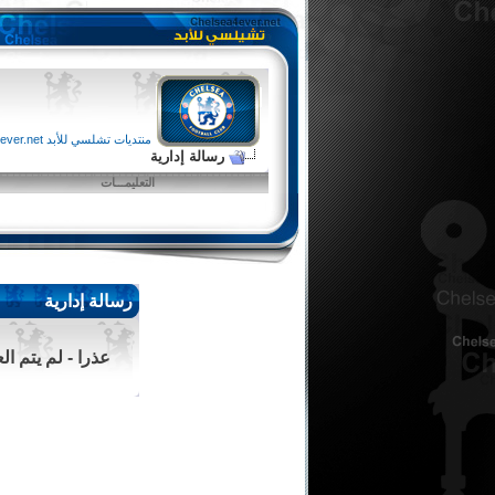
منتديات تشلسي للأبد chelsea4ever.net
رسالة إدارية
التعليمـــات
رسالة إدارية
عذرا - لم يتم ا