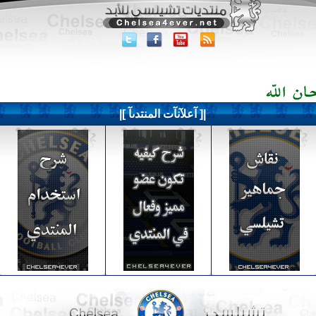
|[ آعلآنآت المنتدىآ ]|