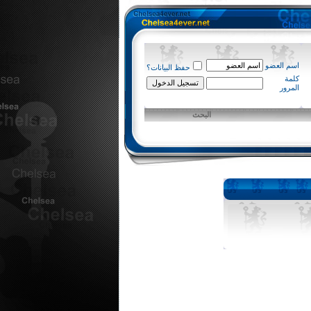
اسم العضو
حفظ البيانات؟
كلمة
المرور
البحث