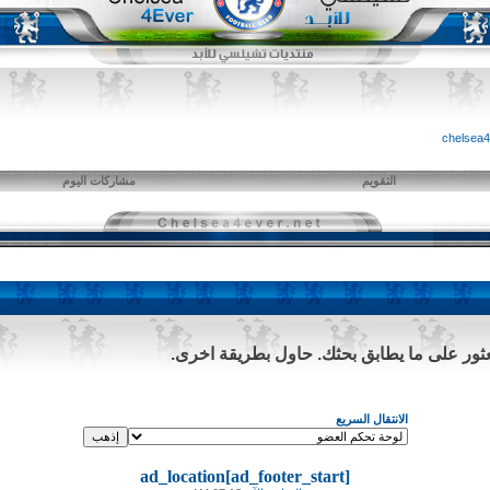
التقويم
مشاركات اليوم
لعثور على ما يطابق بحثك. حاول بطريقة اخرى.
الانتقال السريع
ad_location[ad_footer_start]