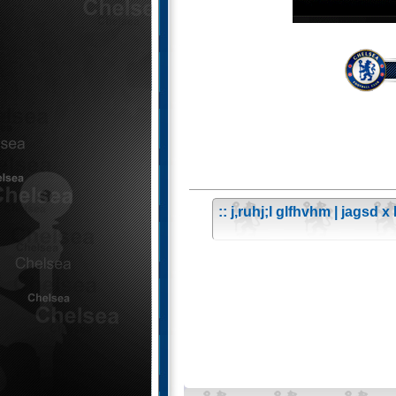
:: j,ruhj;l glfhvhm | jagsd 