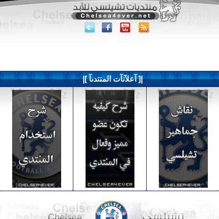
|[ آعلآنآت المنتدىآ ]|