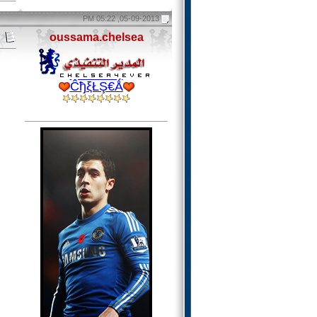
05-09-2013, 05:22 PM
oussama.chelsea
ĈђξŁŞ€Ǻ