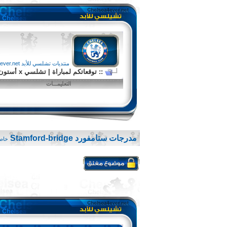
منتديات تشلسي للأبد chelsea4ever.net
:: توقعاتكم لمباراة | تشلسي x أستون فيلا | الجولة 37 من الدوري الإنجليزي الممتاز ::
التعليمـــات
مدرجات ستامفورد Stamford-bridge
خاص 