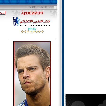
05-09-2013, 01:57 PM
ẪβĐẼЙǾỮŘ
My life