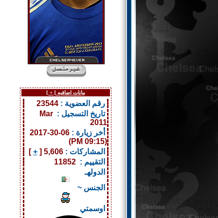
بيانات اضافيه [
+
]
رقم العضوية :
23544
تاريخ التسجيل :
Mar
2011
أخر زيارة :
06-30-2017
(09:15 PM)
المشاركات :
5,606 [
+
]
التقييم :
11852
الدولهـ
الجنس ~
اوسمتي