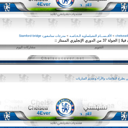
>
الأقــســـام التشيلساويه الـخـاصـه
>
مدرجات ستامفورد Stamford-bridge
التقويم
مشاركات اليوم
بطرح النقاشات والآرآء وتقديم المباريات