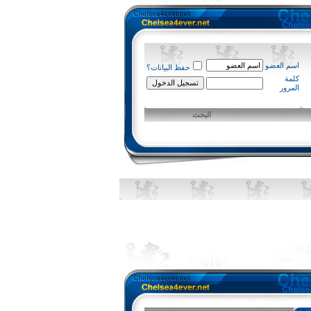
اسم العضو
حفظ البيانات؟
كلمة
المرور
البحث