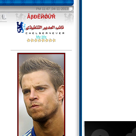
04-11-2013, 11:47 PM
ẪβĐẼЙǾỮŘ
My life