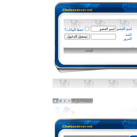
اسم العضو
حفظ البيانات؟
كلمة
المرور
البحث
صفحة 2 من 2
<
1
2