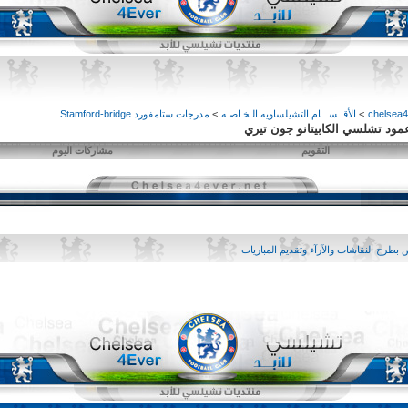
>
الأقــســـام التشيلساويه الـخـاصـه
>
مدرجات ستامفورد Stamford-bridge
ود تشلسي الكابيتانو جون تيري
التقويم
مشاركات اليوم
بطرح النقاشات والآرآء وتقديم المباريات