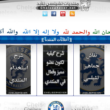
|[ آعلآنآت المنتدىآ ]|