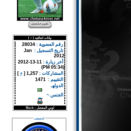
بيانات اضافيه [
+
]
رقم العضوية :
28034
تاريخ التسجيل :
Jan
2012
أخر زيارة :
11-13-2012
(05:34 PM)
المشاركات :
1,257 [
+
]
التقييم :
1471
الدولهـ
الجنس ~
لوني المفضل :
Black
اوسمتي