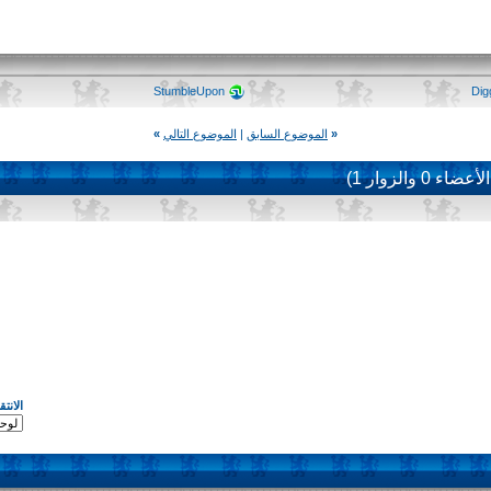
StumbleUpon
Dig
«
الموضوع السابق
|
الموضوع التالي
»
لأعضاء 0 والزوار 1)
الانت