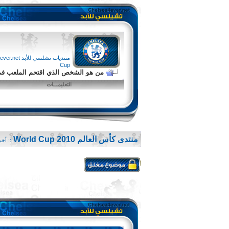
منتديات تشلسي للأبد chelsea4ever.net
Cup
من هو الشخص الذي اقتحم الملعب في ن
التعليمـــات
منتدى كأس العالم 2010 World Cup
:: أخب