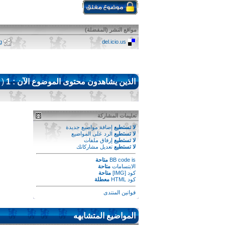
مواقع النشر (المفضلة)
g
del.icio.us
الذين يشاهدون محتوى الموضوع الآن : 1
( ا
تعليمات المشاركة
لا تستطيع
إضافة مواضيع جديدة
لا تستطيع
الرد على المواضيع
لا تستطيع
إرفاق ملفات
لا تستطيع
تعديل مشاركاتك
is
BB code
متاحة
الابتسامات
متاحة
كود [IMG]
متاحة
كود HTML
معطلة
قوانين المنتدى
المواضيع المتشابهه