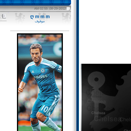
08-29-2012, 02:55 AM
ღ m m m
موقوف