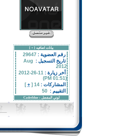
بيانات اضافيه [
+
]
رقم العضوية :
29647
تاريخ التسجيل :
Aug
2012
أخر زيارة :
11-26-2012
(01:51 PM)
المشاركات :
14 [
+
]
التقييم :
50
لوني المفضل :
Cadetblue