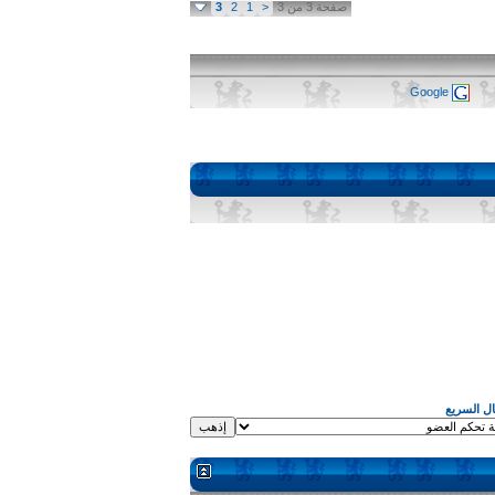
صفحة 3 من 3
<
1
2
3
Google
قال السريع