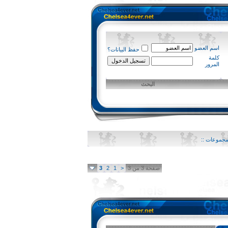
اسم العضو
حفظ البيانات؟
كلمة
المرور
البحث
المجموعات ::
صفحة 3 من 3
<
1
2
3