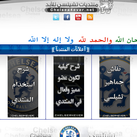
|[ آعلآنآت المنتدىآ ]|