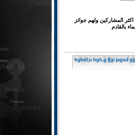
 اكثر المشاركين ولهم جوائز
اء بالقادم
hghsf,u hgh,g l[gi jagsd ggh