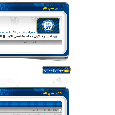
منتديات تشلسي للأبد chelsea4ever.net
الاسبوع الاول مجله تشلسي للابد::|| افضل 6 اعضاء لهذا الاسب
التعليمـــات
11-15-2012, 11:44 AM