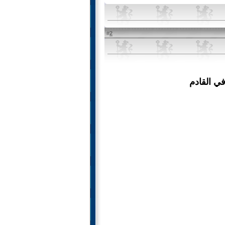
2
#
ي القادم