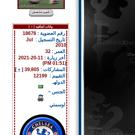
بيانات اضافيه [
+
]
رقم العضوية :
18676
تاريخ التسجيل :
Jul
2010
العمر :
32
أخر زيارة :
11-20-2021
(01:51 PM)
المشاركات :
39,805 [
+
]
التقييم :
12199
الدولهـ
الجنس ~
اوسمتي