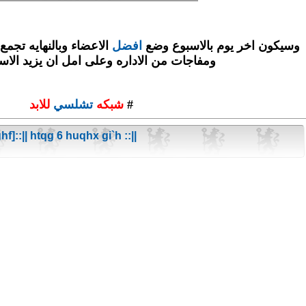
وسيكون اخر يوم بالاسبوع وضع
افضل
الاعضاء وبالنهايه تجمع
ومفاجات من الاداره وعلى امل ان يزيد الاسم
#
شبكه
تشلسي
للابد
f]::|| htqg 6 huqhx gi`h ::||