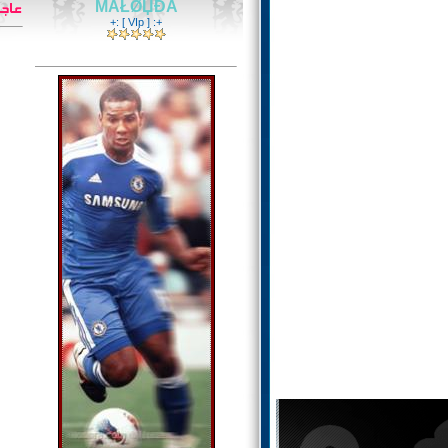
ḾẮŁǾЏĐẮ
+: [ VIp ] :+