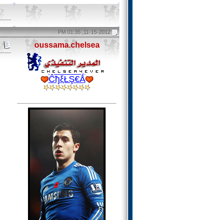
11-15-2012, 01:35 PM
oussama.chelsea
ĈђξŁŞ€Ǻ