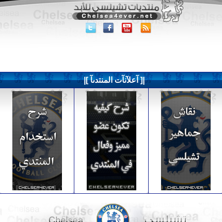
|[ آعلآنآت المنتدىآ ]|