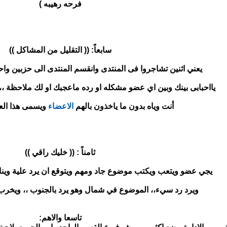
فرحه رهيبه )
سابعاً: (( التقليل من المشاكل ))
يعني اثنين تشاجروا فى المنتدى وانقسم المنتدى الى حزبين واح
يااحبابى بينك وبين اي عضو مشكله او رده ماعجبك او لك ملاحظة ،
أنت وياه بدون ما ياخذون بالهم
الاعضاء
ويسمى هذا الع
ثامناً : (( خليك راقي ))
يجي عضو ويتعب ويكتب موضوع جاد ومهم ويتوقع ان يرد علية وين
ويرد رد سيء،، الموضوع في شمال وهو يرد بالجنوب ،، ويخرب
تاسعا والاهم: