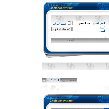
اسم العضو
حفظ البيانات؟
كلمة
المرور
البحث
صفحة 1 من 3
1
2
3
>