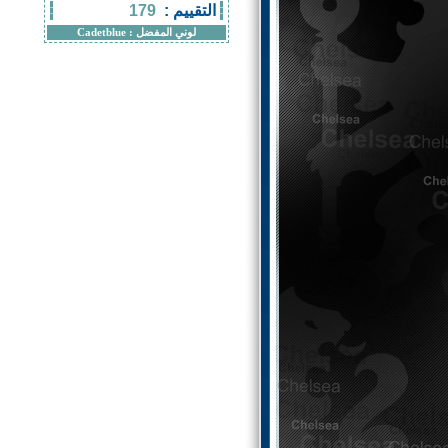
التقييم :
179
لوني المفضل :
Cadetblue