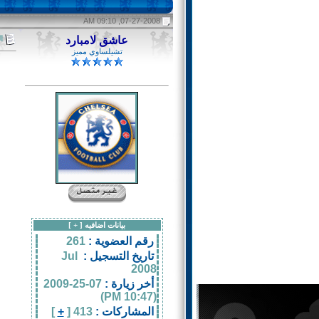
07-27-2008, 09:10 AM
ا
عاشق لامبارد
تشيلساوي مميز
بيانات اضافيه [
+
]
رقم العضوية :
261
تاريخ التسجيل :
Jul
2008
أخر زيارة :
07-25-2009
(10:47 PM)
المشاركات :
413 [
+
]