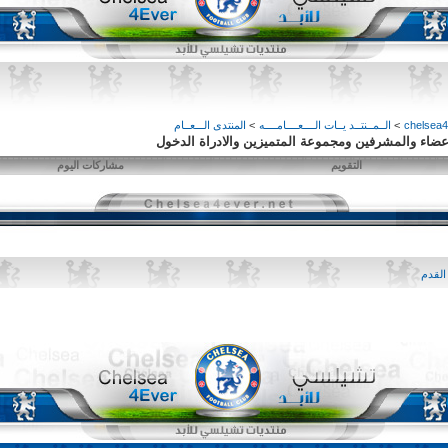
>
الــمــنتــد يــات الــــعــــامــــه
>
المنتدى الـــعــام
لاعضاء والمشرفين ومجموعة المتميزين والادراة الدخول
التقويم
مشاركات اليوم
القدم