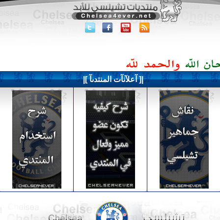
|[ آعلآنآت المنتدىآ ]|