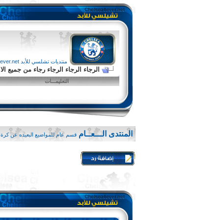
منتديات تشلسي للأبد chelsea4ever.net
الرجاء الرجاء الرجاء رجاء من جميع ا
التعليمـــات
المنتدى الـــعــام
قسم عام للمواضيع البعيده عن كرة 