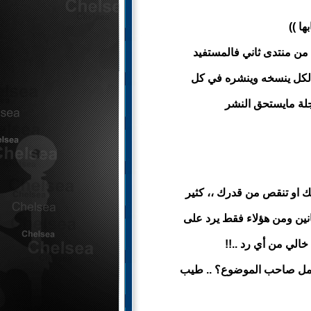
ها ))
من منتدى ثاني فالمستفيد
الكل ينسخه وينشره في كل
جلة مايستحق النشر
ك او تنقص من قدرك ،، كثير
نين ومن هؤلاء فقط يرد على
الي من أي رد ..!!
امل صاحب الموضوع؟ .. طيب