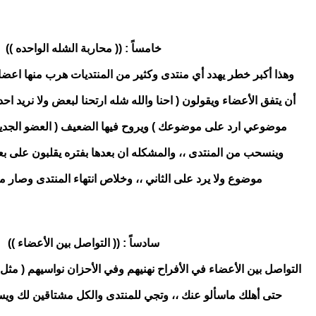
خامساً : (( محاربة الشله الواحده ))
وهذا أكبر خطر يهدد أي منتدى وكثير من المنتديات هرب منها اعضائ
أن يتفق الأعضاء ويقولون ( احنا والله شله ارتحنا لبعض ولا نريد احد
موضوعي ارد على موضوعك ) ويروح فيها الضعيف ( العضو الجديد
وينسحب من المنتدى ،، والمشكله ان بعدها بفتره يقلبون على 
موضوع ولا يرد على الثاني ،، وخلاص انتهاء المنتدى وصار م
سادساً : (( التواصل بين الأعضاء ))
التواصل بين الأعضاء في الأفراح نهنيهم وفي الأحزان نواسيهم ( م
حتى أهلك ماسألو عنك ،، وتجي للمنتدى والكل مشتاقين لك ويسأ