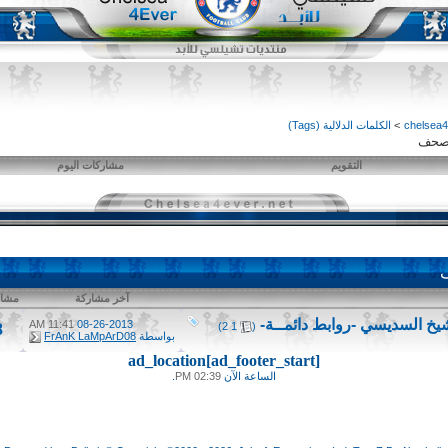
>
الكلمات الدلالية (Tags)
صحف
التقويم
مشاركات اليوم
آخر مشاركة
مشار
شيخ السديسي -روابط دائمــة-
‏
11:41 AM
08-26-2013
)
2
1
(
8
بواسطة
FrAnK LaMpArD08
ad_location[ad_footer_start]
الساعة الآن
02:39 PM
.