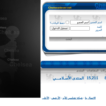
اسم العضو
حفظ البيانات؟
كلمة
المرور
البحث
كات
المشاهدات
المنتدى
15,211
المنتدى الأسـلامـــي
الاتصال بنا
-
شبكة تشلسي للأبد
-
الأرشيف
-
الأعلى