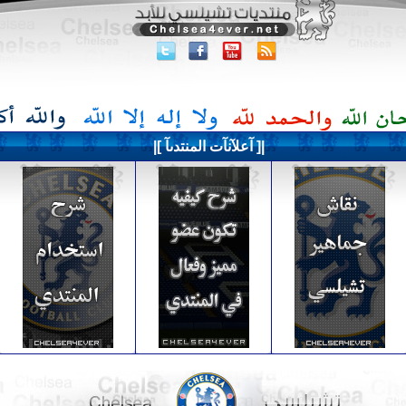
|[ آعلآنآت المنتدىآ ]|