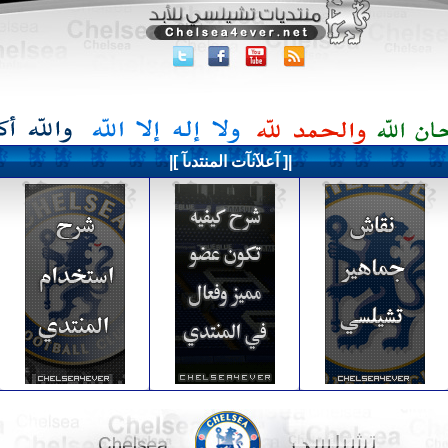
|[ آعلآنآت المنتدىآ ]|