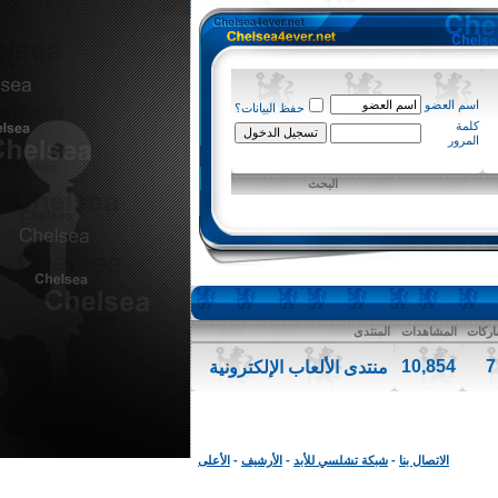
اسم العضو
حفظ البيانات؟
كلمة
المرور
البحث
ركات
المشاهدات
المنتدى
10,854
7
منتدى الألعاب الإلكترونية
الاتصال بنا
-
شبكة تشلسي للأبد
-
الأرشيف
-
الأعلى