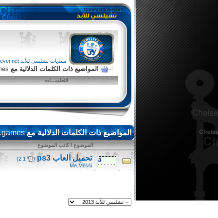
منتديات تشلسي للأبد chelsea4ever.net
المواضيع ذات الكلمات الدلالية مع
mes
التعليمـــات
المواضيع ذات الكلمات الدلالية مع
d.games
الموضوع / كاتب الموضوع
تحميل العاب ps3
‏
)
2
1
(
Ḿя.Ḿέṩṩi