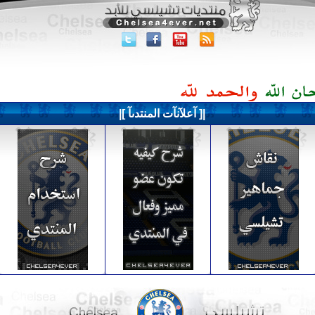
|[ آعلآنآت المنتدىآ ]|