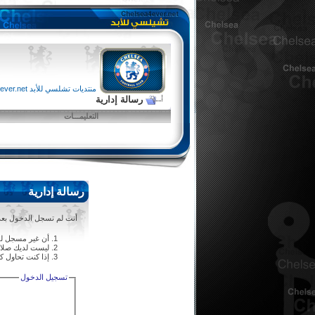
منتديات تشلسي للأبد chelsea4ever.net
رسالة إدارية
التعليمـــات
رسالة إدارية
أنت لم تسجل الدخول بعد أ
أن غير مسجل لل
ليست لديك صلاحي
إذا كنت تحاول كت
تسجيل الدخول