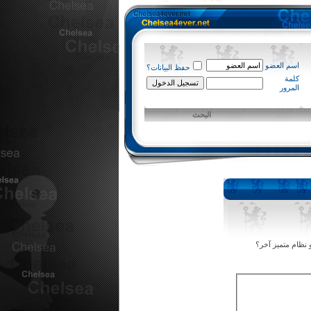
اسم العضو
حفظ البيانات؟
كلمة
المرور
البحث
 نظام متميز آخر؟