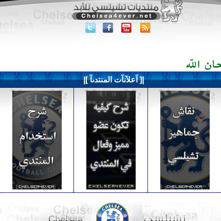
|[ آعلآنآت المنتدىآ ]|