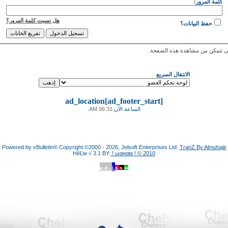
كلمة المرور:
هل نسيت كلمة المرور؟
حفظ البيانات؟
 تتمكن من مشاهدة هذه الصفحة.
الانتقال السريع
ad_location[ad_footer_start]
الساعة الآن
06:31 AM
.
Powered by vBulletin® Copyright ©2000 - 2026, Jelsoft Enterprises Ltd.
TranZ By Almuhajir
HêĽм √ 3.1 BY:
! ωαнαм ! © 2010
a.d -
i.
s.
s.
w