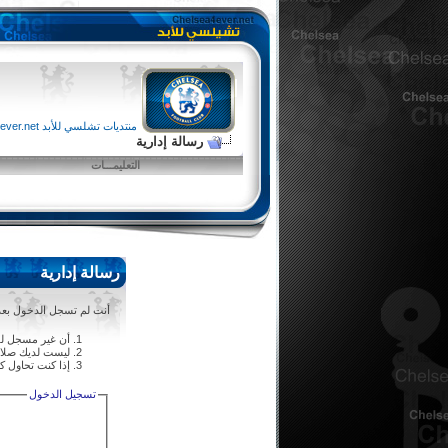
منتديات تشلسي للأبد chelsea4ever.net
رسالة إدارية
التعليمـــات
رسالة إدارية
أنت لم تسجل الدخول بعد أ
أن غير مسجل لل
ليست لديك صلاحي
إذا كنت تحاول كت
تسجيل الدخول