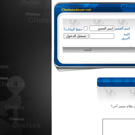
اسم العضو
حفظ البيانات؟
كلمة
المرور
البحث
 نظام متميز آخر؟