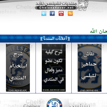
|[ آعلآنآت المنتدىآ ]|