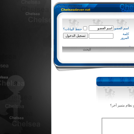
اسم العضو
حفظ البيانات؟
كلمة
المرور
البحث
 نظام متميز آخر؟