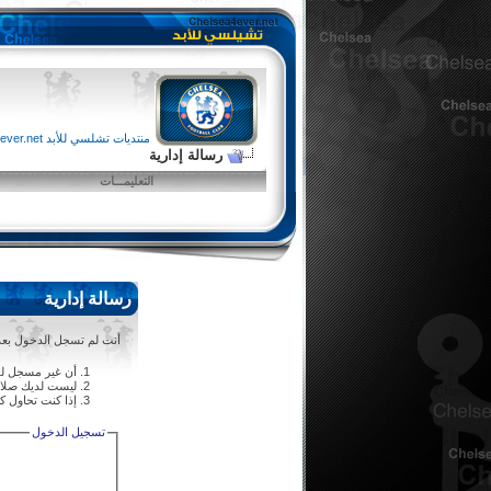
منتديات تشلسي للأبد chelsea4ever.net
رسالة إدارية
التعليمـــات
رسالة إدارية
أنت لم تسجل الدخول بعد أ
أن غير مسجل لل
ليست لديك صلاحي
إذا كنت تحاول كت
تسجيل الدخول