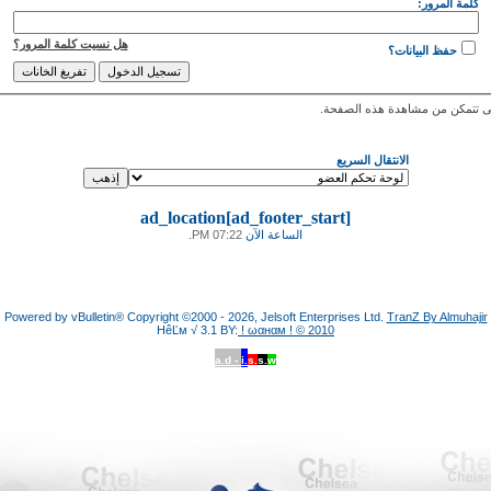
كلمة المرور:
هل نسيت كلمة المرور؟
حفظ البيانات؟
 تتمكن من مشاهدة هذه الصفحة.
الانتقال السريع
ad_location[ad_footer_start]
الساعة الآن
07:22 PM
.
Powered by vBulletin® Copyright ©2000 - 2026, Jelsoft Enterprises Ltd.
TranZ By Almuhajir
HêĽм √ 3.1 BY:
! ωαнαм ! © 2010
a.d -
i.
s.
s.
w