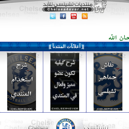
|[ آعلآنآت المنتدىآ ]|