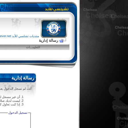
منتديات تشلسي للأبد chelsea4ever.net
رسالة إدارية
التعليمـــات
رسالة إدارية
أنت لم تسجل الدخول بعد أ
أن غير مسجل لل
ليست لديك صلاحي
إذا كنت تحاول كت
تسجيل الدخول