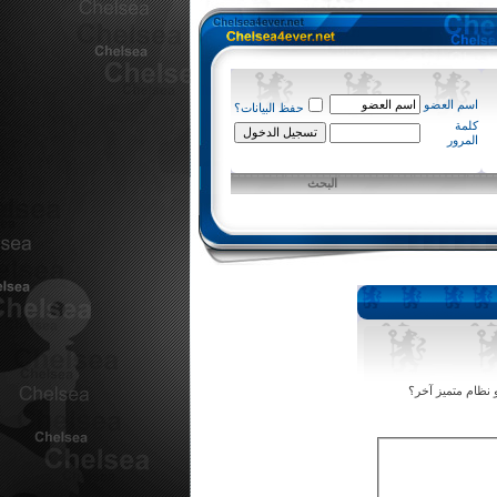
اسم العضو
حفظ البيانات؟
كلمة
المرور
البحث
 نظام متميز آخر؟