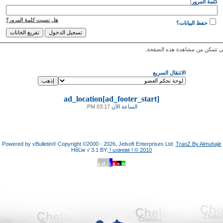
كلمة المرور:
هل نسيت كلمة المرور؟
حفظ البيانات؟
 تتمكن من مشاهدة هذه الصفحة.
الانتقال السريع
ad_location[ad_footer_start]
الساعة الآن
03:17 PM
.
Powered by vBulletin® Copyright ©2000 - 2026, Jelsoft Enterprises Ltd.
TranZ By Almuhajir
HêĽм √ 3.1 BY:
! ωαнαм ! © 2010
a.d -
i.
s.
s.
w