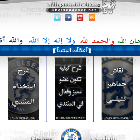
|[ آعلآنآت المنتدىآ ]|