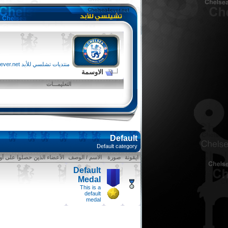
منتديات تشلسي للأبد chelsea4ever.net
الاوسمة
التعليمـــات
Default
Default category
ايقونة
صورة
الاسم / الوصف
الأعضاء الذين حصلوا على أ
Default
Medal
This is a
default
medal