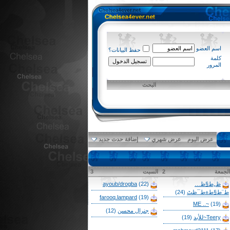
اسم العضو
حفظ البيانات؟
كلمة
المرور
البحث
عرض اليوم
عرض شهري
إضافة حدث جديد
الجمعة
2
السبت
3
ظ„ط§ظ…
(22)
ayoub/drogba
ط¨ط§ط±ط¯ظٹ
(24)
farooq.lampard
(19)
ME ..~
(19)
جنرال محسن
(12)
Teery~للأبد
(19)