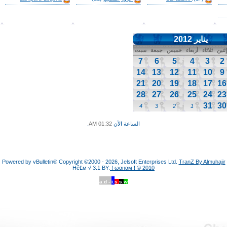
يناير 2012
إثنين
ثلاثاء
أربعاء
خميس
جمعة
سبت
7
6
5
4
3
2
14
13
12
11
10
9
21
20
19
18
17
16
28
27
26
25
24
23
31
30
4
3
2
1
الساعة الآن
01:32 AM
.
Powered by vBulletin® Copyright ©2000 - 2026, Jelsoft Enterprises Ltd.
TranZ By Almuhajir
HêĽм √ 3.1 BY:
! ωαнαм ! © 2010
a.d -
i.
s.
s.
w