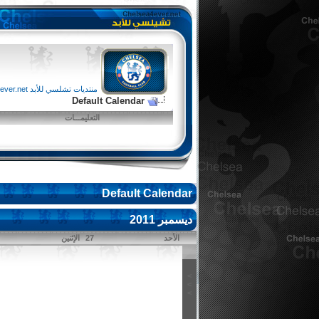
منتديات تشلسي للأبد chelsea4ever.net
Default Calendar
التعليمـــات
Default Calendar
ديسمبر 2011
الأحد
27
الإثنين
>
>
>