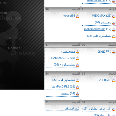
mahmoud2111
(17)
الجمعة
9
السبت
10
youcef85
MIDOMAX
(21)
ديفد لويز
(20)
mohamed karam
(17)
تشيلساوي قلبي
(13)
الجمعة
16
السبت
17
(30)
zeyad
حسين عادل
RAMOS GIRL
(19)
تشلسـآـآويه«
(16)
الجمعة
23
السبت
24
A Ł ά ω ί ί
تشلساوي الابد
(22)
LamParD FL8
(19)
gerard
(14)
الجمعة
30
السبت
31
5 أعياد ميلاد
زكي عوض الطراونة
(15)
أمل الحياة
(15)