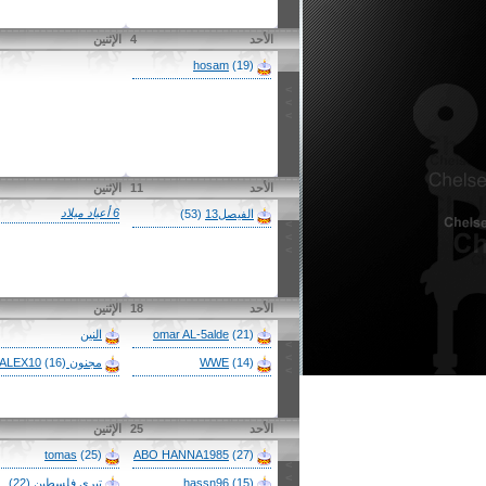
الأحد
4
الإثنين
hosam
(19)
>
>
>
الأحد
11
الإثنين
6 أعياد ميلاد
الفيصل13
(53)
>
>
>
الأحد
18
الإثنين
(21)
omar AL-5alde
النين
>
>
(14)
WWE
مجنون ALEX10
(16)
>
الأحد
25
الإثنين
tomas
(25)
ABO HANNA1985
(27)
>
>
(15)
hassn96
تيري فلسطين
(22)