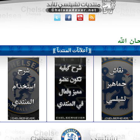
|[ آعلآنآت المنتدىآ ]|