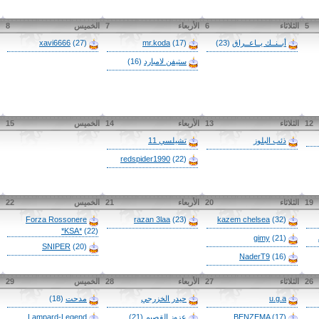
5
الثلاثاء
6
الأربعاء
7
الخميس
8
أبــنــك يــاعــراق
(23)
(17)
mr.koda
(27)
xavi6666
ستيفن لامبارد
(16)
12
الثلاثاء
13
الأربعاء
14
الخميس
15
ذئب البلوز
تشيلسي 11
redspider1990
(22)
19
الثلاثاء
20
الأربعاء
21
الخميس
22
Forza Rossonere
razan 3laa
(23)
kazem chelsea
(32)
*KSA*
(22)
gimy
(21)
SNIPER
(20)
NaderT9
(16)
26
الثلاثاء
27
الأربعاء
28
الخميس
29
u.g.a
حيدر الخزرجي
مدحت
(18)
(17)
BENZEMA
عزوز القصيم
(21)
Lampard-Legend