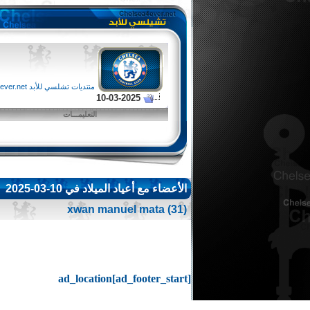
منتديات تشلسي للأبد chelsea4ever.net
10-03-2025
التعليمـــات
الأعضاء مع أعياد الميلاد في 10-03-2025
xwan manuel mata
(31)
ad_location[ad_footer_start]