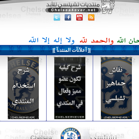
|[ آعلآنآت المنتدىآ ]|