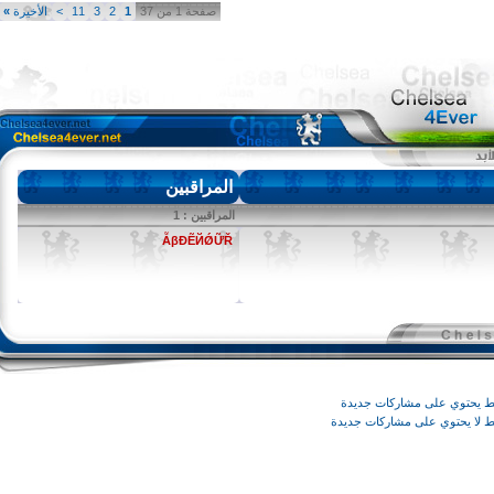
صفحة 1 من 37
1
2
3
11
>
الأخيرة
»
المراقبين
المراقبين : 1
ẪβĐẼЙǾỮŘ
وي على مشاركات جديدة
يحتوي على مشاركات جديدة