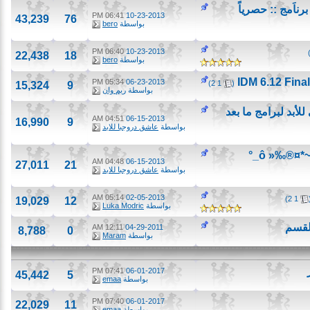
اَمج :: حصرياً
06:41 PM
10-23-2013
43,239
76
بواسطة
bero
06:40 PM
10-23-2013
22,438
18
بواسطة
bero
‏
05:34 PM
06-23-2013
)
2
1
(
15,324
9
بواسطة
ريم وان
بد لبرامج ما بعد
04:51 AM
06-15-2013
16,990
9
بواسطة
عاشق دروجبا للابد
04:48 AM
06-15-2013
27,011
21
بواسطة
عاشق دروجبا للابد
05:14 AM
02-05-2013
)
2
19,029
12
بواسطة
Luka Modric
سم
12:11 AM
04-29-2011
8,788
0
بواسطة
Maram
07:41 PM
06-01-2017
45,442
5
بواسطة
emaa
07:40 PM
06-01-2017
22,029
11
بواسطة
emaa