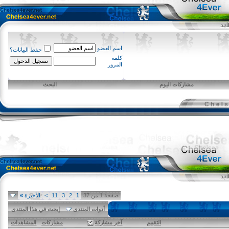
اسم العضو
حفظ البيانات؟
كلمة
المرور
مشاركات اليوم
البحث
صفحة 1 من 37
1
2
3
11
>
الأخيرة
»
أدوات المنتدى
إبحث في هذا المنتدى
التقييم
آخر مشاركة
مشاركات
المشاهدات