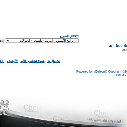
الانتقال السريع
ad_loc
الاتصال بنا
-
شبكة تشلسي للأبد
-
الأرشيف
-
الأعلى
Powered by vBulletin® Copyright
HêĽ