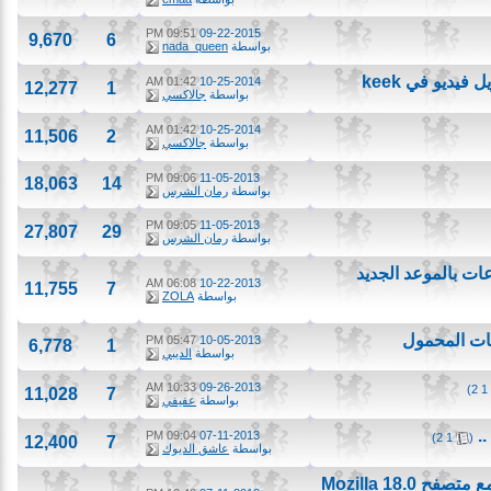
09:51 PM
09-22-2015
9,670
6
بواسطة
nada_queen
01:42 AM
10-25-2014
12,277
1
بواسطة
جالاكسي
01:42 AM
10-25-2014
11,506
2
بواسطة
جالاكسي
09:06 PM
11-05-2013
18,063
14
بواسطة
رمان الشرس
09:05 PM
11-05-2013
27,807
29
بواسطة
رمان الشرس
06:08 AM
10-22-2013
11,755
7
بواسطة
ZOLA
 المحمول
05:47 PM
10-05-2013
6,778
1
بواسطة
الديبي
10:33 AM
09-26-2013
11,028
7
بواسطة
عفيفي
09:04 PM
07-11-2013
)
2
1
12,400
7
بواسطة
عاشق الديوك
حل مشكلة عدم توافق برنامج Internet Download Manager مع متصفح 18.0 Mozilla