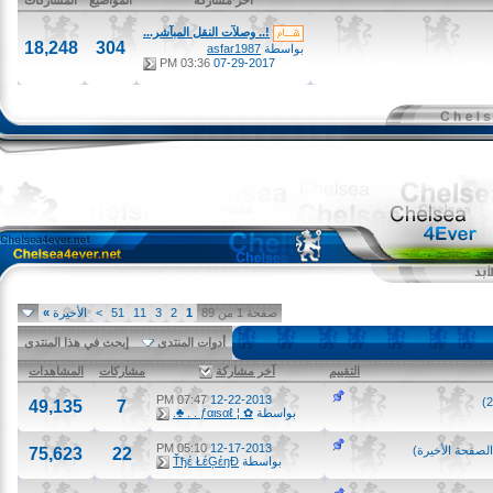
آخر مشاركة
المواضيع
المشاركات
!.. وصلآت النقل المبآشر...
18,248
304
بواسطة
asfar1987
03:36 PM
07-29-2017
صفحة 1 من 89
1
2
3
11
51
>
الأخيرة
»
أدوات المنتدى
إبحث في هذا المنتدى
التقييم
آخر مشاركة
مشاركات
المشاهدات
07:47 PM
12-22-2013
49,135
7
بواسطة
✿ ¦ ƒαιѕαℓ . . ♣.
05:10 PM
12-17-2013
ة الأخيرة
)
75,623
22
بواسطة
Ťђέ ŁέĢέŋĐ