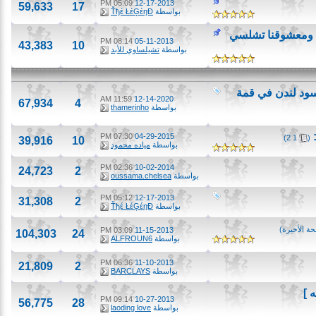
05:09 PM
12-17-2013
59,633
17
بواسطة
Ťђέ ŁέĢέŋĐ
ومعشوقنا تشلسي
08:14 PM
05-11-2013
43,383
10
بواسطة
تشيلساوي للأبد
د لندن في قمة
11:59 AM
12-14-2020
67,934
4
بواسطة
thamerinho
07:30 PM
04-29-2015
)
2
1
39,916
10
بواسطة
مياده محمود
02:36 PM
10-02-2014
24,723
2
بواسطة
oussama.chelsea
05:12 PM
12-17-2013
31,308
2
بواسطة
Ťђέ ŁέĢέŋĐ
أخيرة
)
03:09 PM
11-15-2013
104,303
24
بواسطة
ALFROUN6
06:36 PM
11-10-2013
21,809
2
بواسطة
BARCLAYS
09:14 PM
10-27-2013
56,775
28
بواسطة
laoding love