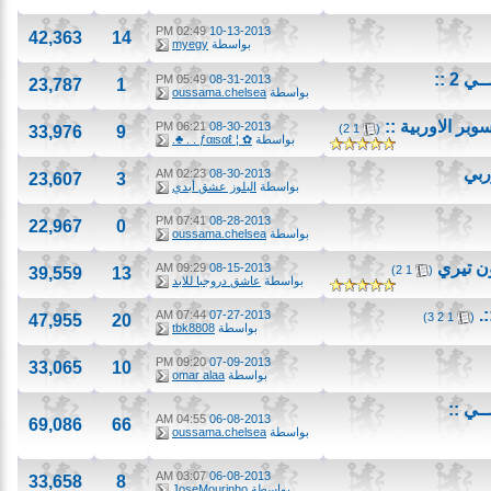
02:49 PM
10-13-2013
42,363
14
بواسطة
myegy
:
05:49 PM
08-31-2013
23,787
1
بواسطة
oussama.chelsea
الاوربية ::
‏
06:21 PM
08-30-2013
)
2
1
(
33,976
9
بواسطة
✿ ¦ ƒαιѕαℓ . . ♣.
02:23 AM
08-30-2013
23,607
3
بواسطة
البلوز عشق أبدي
07:41 PM
08-28-2013
22,967
0
بواسطة
oussama.chelsea
يري
‏
09:29 AM
08-15-2013
)
2
1
(
39,559
13
بواسطة
عاشق دروجبا للابد
07:44 AM
07-27-2013
)
3
2
1
47,955
20
بواسطة
tbk8808
09:20 PM
07-09-2013
33,065
10
بواسطة
omar alaa
::
04:55 AM
06-08-2013
69,086
66
بواسطة
oussama.chelsea
03:07 AM
06-08-2013
33,658
8
بواسطة
JoseMourinho