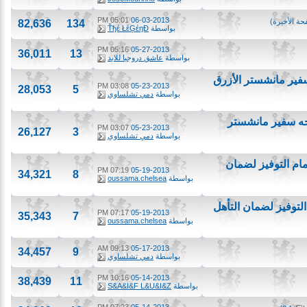
05:01 PM
06-03-2013
لأخيرة
)
82,636
134
بواسطة
Ťђέ ŁέĢέŋĐ
05:16 PM
05-27-2013
36,011
13
بواسطة
عاشق دروجبا للابد
يواجه سفير مانشستر الأزرق
03:08 PM
05-23-2013
28,053
5
بواسطة
دمي تشلساوي
بير يواجه سفير مانشستر
03:07 PM
05-23-2013
26,127
3
بواسطة
دمي تشلساوي
عبة أمام التوفيز لضمان
07:19 PM
05-19-2013
34,321
8
بواسطة
oussama.chelsea
أمام التوفيز لضمان التأهل
07:17 PM
05-19-2013
35,343
7
بواسطة
oussama.chelsea
09:13 AM
05-17-2013
34,457
9
بواسطة
دمي تشلساوي
10:16 PM
05-14-2013
38,439
11
بواسطة
S&A&I&F L&U&I&Z