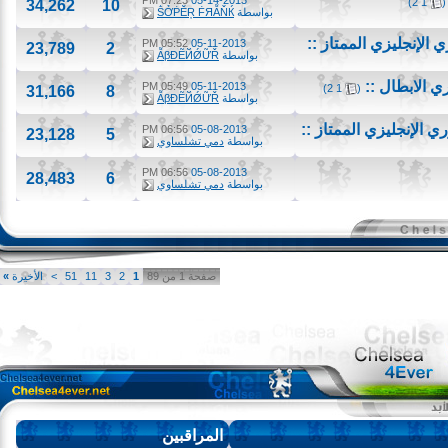
07:23 PM
05-14-2013
)
2
1
34,262
10
بواسطة
ṦỞṖĔŖ ḞЯẪŇЌ
05:52 PM
05-11-2013
23,789
2
بواسطة
ẪβĐẼЙǾỮŘ
‏
05:49 PM
05-11-2013
)
2
1
(
31,166
8
بواسطة
ẪβĐẼЙǾỮŘ
06:56 PM
05-08-2013
23,128
5
بواسطة
دمي تشلساوي
06:56 PM
05-08-2013
28,483
6
بواسطة
دمي تشلساوي
صفحة 1 من 89
1
2
3
11
51
>
الأخيرة
»
المراقبين