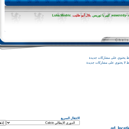
нαмσσd
,
كبير يا توريس
,
بلال أبو طليب
,
Luka Modric
وي على مشاركات جديدة
يحتوي على مشاركات جديدة
الانتقال السريع
ad_loc