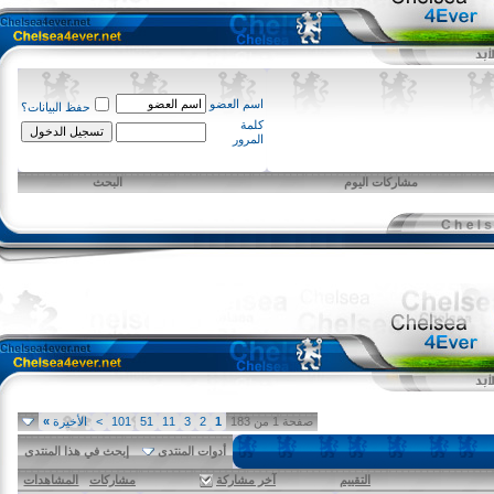
اسم العضو
حفظ البيانات؟
كلمة
المرور
مشاركات اليوم
البحث
صفحة 1 من 183
1
2
3
11
51
101
>
الأخيرة
»
أدوات المنتدى
إبحث في هذا المنتدى
التقييم
آخر مشاركة
مشاركات
المشاهدات