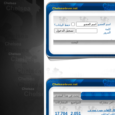
اسم العضو
حفظ البيانات؟
كلمة
المرور
البحث
إبحث في هذا المنتدى
آخر مشاركة
المواضيع
المشاركات
كل اللغات يسرد سيره...
17,704
2,051
على ابوعلى