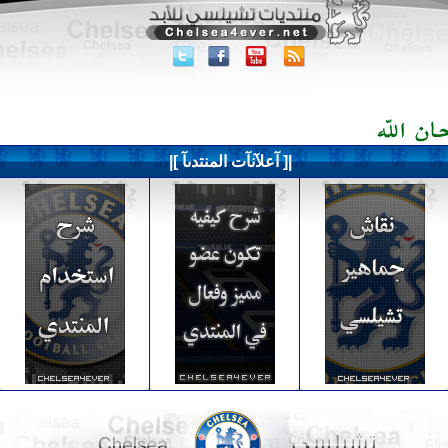
|[ آعلآنآت المنتدىآ ]|