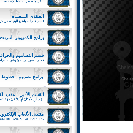
:: كل ما يخص القضايا الإسلامية :
المنتدى الـــعــام
قسم عام للمواضيع البعيده عن كر
برامج الكمبيوتر -انترنت
قسم التصاميم والجرا
فلاش , سويتش , فوتوشوب , برامج 
برامج تصميم , خطوط ,
القسم الأدبي - عذب الك
..{ سِفّنِ لآمَكِآنْ لَهِآ إلآ فِيّ مَوّجْ الأَد
منتدى الألعاب الإلكترون
Station - XBOX - wii -PSP - PC