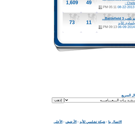
1,609
49
Chelse
05:11 PM
08-22-2013
Battlefield ...
73
11
لساوي للأبد
09:13 PM
06-09-2014
قال السريع
الاتصال بنا
-
شبكة تشلسي للأبد
-
الأرشيف
-
الأعلى