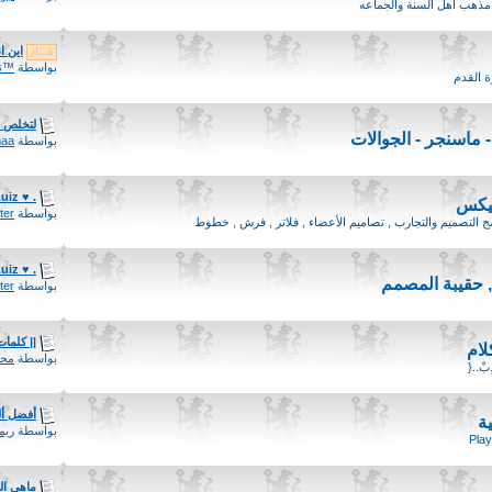
: مذهب أهل السنة والجماعه
اين ان
بواسطة
™Fernando Torres
ة القدم
لتخلص من 
- ماسنجر - الجوالات
بواسطة
aa
. ♥ nEw 4 PSD : Luiz
فيكس
بواسطة
ter
التصميم والتجارب , تصاميم الأعضاء , فلاتر , فرش , خطوط
. ♥ nEw 4 PSD : Luiz
 حقيبة المصمم
بواسطة
ter
|| كلما
لام
بواسطة
محم
ِبْ..{
أفضل ألعاب e Pass
ية
بواسطة
ريم
Play
ماهي ال