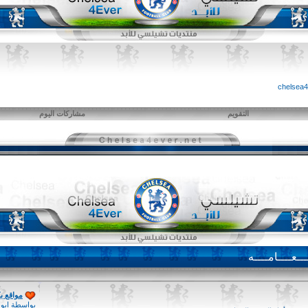
التقويم
مشاركات اليوم
ـــعــــامــــه
مواقع ب
بواسطة
ابو