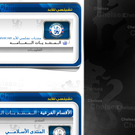
منتديات تشلسي للأبد chelsea4ever.net
الــمــنتــد يــات الــــعــــامــــه
التعليمـــات
الأقسام الفرعية
: الــمــنتــد يــات الـ
المنتدى
المنتدى الأسـلامـــي