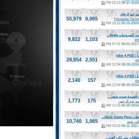
02:13 PM
09-27-2018
تم ايها الرفاق
55,979
6,065
10:12 PM
05-15-2026
الفيروسات Avira...
9,822
1,103
em
07:41 PM
06-01-2017
28,654
2,551
en
12:34 AM
09-18-2016
2,140
157
en
12:34 AM
09-18-2016
ت قصيدة صوت صفير...
1,773
175
د عبد الرحمن
12:15 AM
06-25-2016
Xbox Gam...
10,740
1,065
اس هيثم
03:23 PM
09-11-2021
تطلبات مني لكي العب...