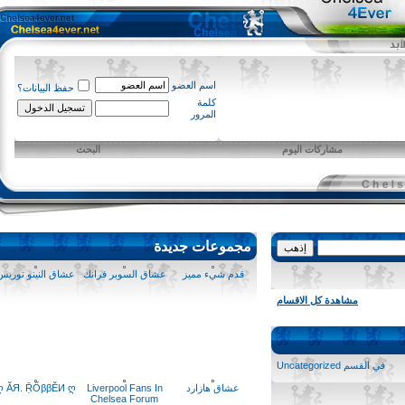
اسم العضو
حفظ البيانات؟
كلمة
المرور
مشاركات اليوم
البحث
مجموعات جديدة
قدم شيء مميز
عشاق السوبر فرانك
عشاق النينو توريس
مشاهدة كل الاقسام
في القسم
Uncategorized
عشاق هازارد
Liverpool Fans In
ღ ĂЯ. ṜŐββĔИ ღ
Chelsea Forum