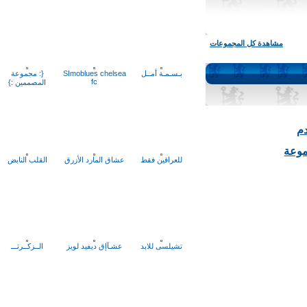
مشاهدة كل المجموعات
بـسـمـة أمــل
SImoblues chelsea
{: مجموعة
fc
المصممين :}
ة
للعراقين فقط
عشاق المارد الأزرق
القلب النابض
تشيلسى للابد
عشـآإق ديفيد لويز
الــزكــرتـــ