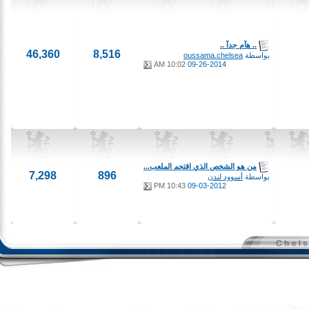
.. هآم جدآ ..
46,360
8,516
بواسطة
oussama.chelsea
10:02 AM
09-26-2014
من هو الشخص الذي اقتحم الملعب...
7,298
896
بواسطة
أسوود لندن
10:43 PM
09-03-2012