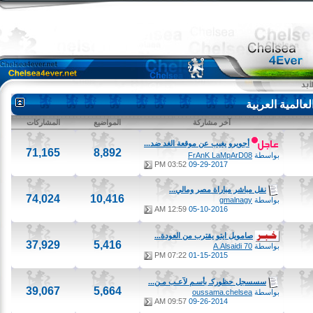
لمية العربية
آخر مشاركة
المواضيع
المشاركات
أجويرو يغيب عن موقعة الغد ضد...
71,165
8,892
بواسطة
FrAnK LaMpArD08
03:52 PM
09-29-2017
نقل مباشر مباراة مصر ومالي...
74,024
10,416
بواسطة
gmalnagy
12:59 AM
05-10-2016
صامويل ايتو يقترب من العودة...
37,929
5,416
بواسطة
A.Alsaidi 70
07:22 PM
01-15-2015
سسسجل حظوركـ بأسـم لآعـب مـن...
39,067
5,664
بواسطة
oussama.chelsea
09:57 AM
09-26-2014