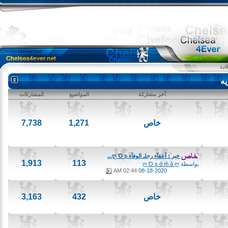
آخر مشاركة
المواضيع
المشاركات
خاص
1,271
7,738
خبر : آعفآء رجلـ الوفآء ღ Ό ş...
1,913
113
بواسطة
ღ Ό ş ά ḿ â ღ
02:44 AM
08-18-2020
خاص
432
3,163