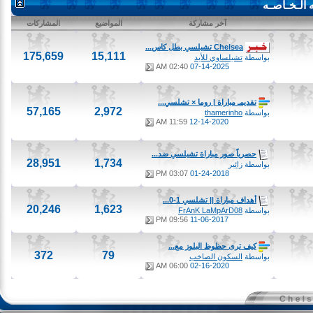
ـخـاصـه
آخر مشاركة
المواضيع
المشاركات
Chelsea تشيلسي بطل كاس...
175,659
15,111
بواسطة
تشيلساوي للأبد
02:40 AM
07-14-2025
تقديمـ مباراة | روما × تشلسي...
57,165
2,972
بواسطة
thamerinho
11:59 AM
12-14-2020
حصرياً صور مباراة تشيلسي ضد...
28,951
1,734
بواسطة
زائير
03:07 PM
01-24-2018
أهداف مباراة || تشلسي 1-0...
20,246
1,623
بواسطة
FrAnK LaMpArD08
09:56 PM
11-06-2017
كيف ترى حظوظ البلوز مع...
372
79
بواسطة
السكون الصاخب
06:00 AM
02-16-2020