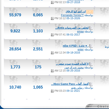
02:13 PM
09-27-2018
اين انتم ايها الرفاق
55,979
6,065
بواسطة
™Fernando Torres
10:12 PM
05-15-2026
لتخلص من الفيروسات Avira...
9,822
1,103
بواسطة
emaa
07:41 PM
06-01-2017
. ♥ nEw 4 PSD : Luiz
28,654
2,551
بواسطة
enter
12:34 AM
09-18-2016
|| كلمات قصيدة صوت صفير...
1,773
175
بواسطة
محمد عبد الرحمن
12:15 AM
06-25-2016
أفضل ألعاب Xbox Game Pass...
10,740
1,065
بواسطة
ريماس هيثم
03:23 PM
09-11-2021