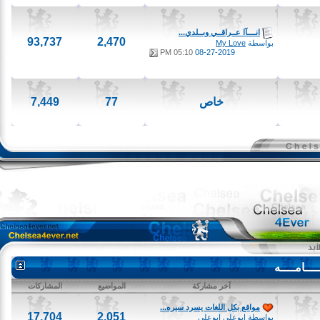
انــــآا عــراقــي وبــلدي...
93,737
2,470
بواسطة
My Love
05:10 PM
08-27-2019
خاص
77
7,449
امــــه
آخر مشاركة
المواضيع
المشاركات
مواقع بكل اللغات يسرد سيره...
17,704
2,051
بواسطة
ابوعلى ابوعلى