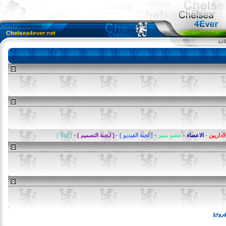
يين
-
الاعضاء
-
عضو مميز
-
[ لجنة الفيديو ]
-
[ لـجنة التصميم ]
-
[ VIp ]
ة