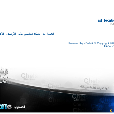
ad_loc
الاتصال بنا
-
شبكة تشلسي للأبد
-
الأرشيف
-
الأعلى
Powered by vBulletin® Copyright
HêĽ