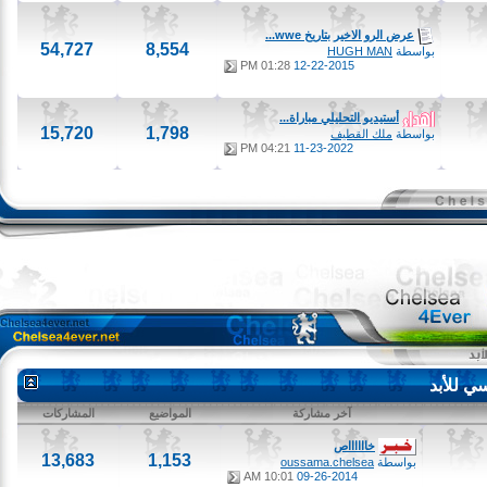
عرض الرو الاخير بتاريخ wwe...
54,727
8,554
بواسطة
HUGH MAN
01:28 PM
12-22-2015
أستيديو التحليلي مباراة...
15,720
1,798
بواسطة
ملك القطيف
04:21 PM
11-23-2022
لأبد
آخر مشاركة
المواضيع
المشاركات
خااااااص
13,683
1,153
بواسطة
oussama.chelsea
10:01 AM
09-26-2014