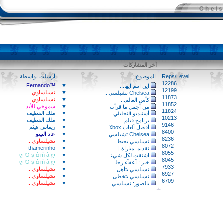
آخر المشاركات
Reps/Level
الموضوع
أرسلت بواسطة
12286
™Fernando...
▼
اين انتم ايها...
12199
▼
تشيلساوي...
Chelsea تشيلسي...
11873
▼
تشيلساوي...
كأس العالم...
11852
▼
شموخي للأبد...
من أجمل ما قرأت
11824
▼
ملك القطيف
أستيديو التحليلي...
10213
▼
ملك القطيف
برنامح فيلم...
9146
▼
ريماس هيثم
أفضل ألعاب Xbox...
8400
▼
عاد النينو
Chelsea تشيلسي...
8236
▼
تشيلساوي...
تشيلسي يحبط...
8072
thamerinho
▼
تقديمـ مباراة |...
8055
ღ Ό ş ά ḿ â ღ
▼
اشتقت لكل شيء...
8045
ღ Ό ş ά ḿ â ღ
▼
خبر : آعفآء رجلـ...
7933
▼
تشيلساوي...
تشيلسي يتأهل...
6927
▼
تشيلساوي...
تشيلسي يتخطى...
6709
▼
تشيلساوي...
بالصور: تشيلسي...