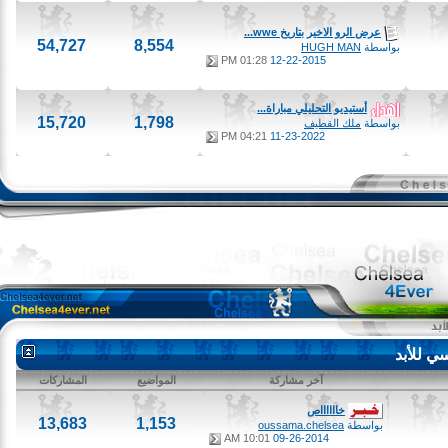
عرض الرو الاخير بتاريخ wwe...
54,727
8,554
بواسطة
HUGH MAN
01:28 PM
12-22-2015
أستيديو التحليلي مباراة...
15,720
1,798
بواسطة
ملك القطيف
04:21 PM
11-23-2022
لأبد
آخر مشاركة
المواضيع
المشاركات
خااااااص
13,683
1,153
بواسطة
oussama.chelsea
10:01 AM
09-26-2014