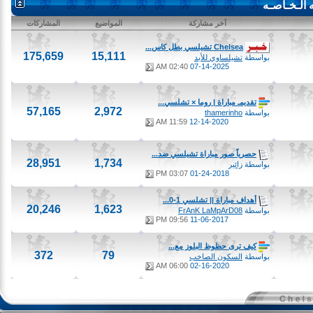
ـخـاصـه
آخر مشاركة
المواضيع
المشاركات
Chelsea تشيلسي بطل كاس...
175,659
15,111
بواسطة
تشيلساوي للأبد
02:40 AM
07-14-2025
تقديمـ مباراة | روما × تشلسي...
57,165
2,972
بواسطة
thamerinho
11:59 AM
12-14-2020
حصرياً صور مباراة تشيلسي ضد...
28,951
1,734
بواسطة
زائير
03:07 PM
01-24-2018
أهداف مباراة || تشلسي 1-0...
20,246
1,623
بواسطة
FrAnK LaMpArD08
09:56 PM
11-06-2017
كيف ترى حظوظ البلوز مع...
372
79
بواسطة
السكون الصاخب
06:00 AM
02-16-2020