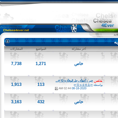
آخر مشاركة
المواضيع
المشاركات
خاص
1,271
7,738
خبر : آعفآء رجلـ الوفآء ღ Ό ş...
1,913
113
بواسطة
ღ Ό ş ά ḿ â ღ
02:44 AM
08-18-2020
خاص
432
3,163