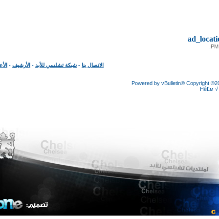
ad_loc
الاتصال بنا
-
شبكة تشلسي للأبد
-
الأرشيف
-
الأعلى
Powered by vBulletin® Copyright
HêĽ