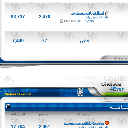
انــــآا عــراقــي وبــلدي...
93,737
2,470
بواسطة
My Love
05:10 PM
08-27-2019
خاص
77
7,449
امــــه
آخر مشاركة
المواضيع
المشاركات
مواقع بكل اللغات يسرد سيره...
17,704
2,051
بواسطة
ابوعلى ابوعلى