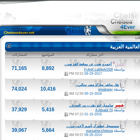
لمية العربية
آخر مشاركة
المواضيع
المشاركات
أجويرو يغيب عن موقعة الغد ضد...
71,165
8,892
بواسطة
FrAnK LaMpArD08
03:52 PM
09-29-2017
نقل مباشر مباراة مصر ومالي...
74,024
10,416
بواسطة
gmalnagy
12:59 AM
05-10-2016
صامويل ايتو يقترب من العودة...
37,929
5,416
بواسطة
A.Alsaidi 70
07:22 PM
01-15-2015
سسسجل حظوركـ بأسـم لآعـب مـن...
39,067
5,664
بواسطة
oussama.chelsea
09:57 AM
09-26-2014