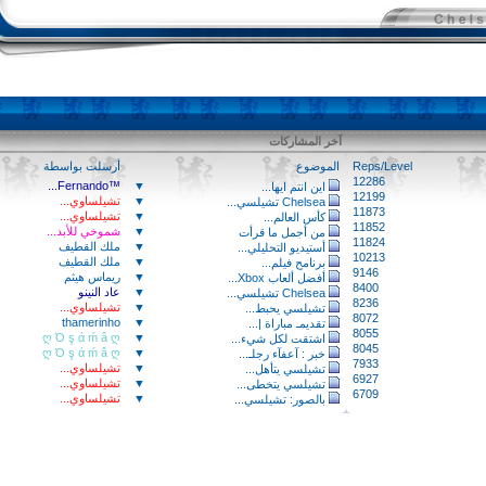
آخر المشاركات
Reps/Level
الموضوع
أرسلت بواسطة
12286
™Fernando...
▼
اين انتم ايها...
12199
▼
تشيلساوي...
Chelsea تشيلسي...
11873
▼
تشيلساوي...
كأس العالم...
11852
▼
شموخي للأبد...
من أجمل ما قرأت
11824
▼
ملك القطيف
أستيديو التحليلي...
10213
▼
ملك القطيف
برنامح فيلم...
9146
▼
ريماس هيثم
أفضل ألعاب Xbox...
8400
▼
عاد النينو
Chelsea تشيلسي...
8236
▼
تشيلساوي...
تشيلسي يحبط...
8072
thamerinho
▼
تقديمـ مباراة |...
8055
ღ Ό ş ά ḿ â ღ
▼
اشتقت لكل شيء...
8045
ღ Ό ş ά ḿ â ღ
▼
خبر : آعفآء رجلـ...
7933
▼
تشيلساوي...
تشيلسي يتأهل...
6927
▼
تشيلساوي...
تشيلسي يتخطى...
6709
▼
تشيلساوي...
بالصور: تشيلسي...