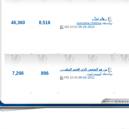
.. هآم جدآ ..
46,360
8,516
بواسطة
oussama.chelsea
10:02 AM
09-26-2014
من هو الشخص الذي اقتحم الملعب...
7,298
896
بواسطة
أسوود لندن
10:43 PM
09-03-2012