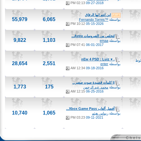
02:13 PM
09-27-2018
اين انتم ايها الرفاق
55,979
6,065
بواسطة
™Fernando Torres
10:12 PM
05-15-2026
لتخلص من الفيروسات Avira...
9,822
1,103
بواسطة
emaa
07:41 PM
06-01-2017
. ♥ nEw 4 PSD : Luiz
28,654
2,551
بواسطة
enter
12:34 AM
09-18-2016
|| كلمات قصيدة صوت صفير...
1,773
175
بواسطة
محمد عبد الرحمن
12:15 AM
06-25-2016
أفضل ألعاب Xbox Game Pass...
10,740
1,065
بواسطة
ريماس هيثم
03:23 PM
09-11-2021