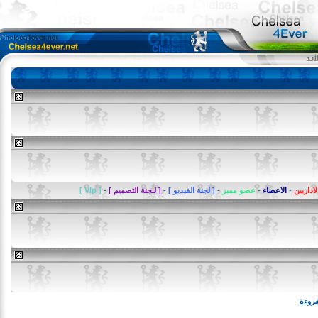
يين
-
الاعضاء
-
عضو مميز
-
[ لجنة الفيديو ]
-
[ لـجنة التصميم ]
-
[ VIp ]
ة