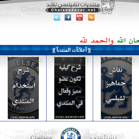
|[ آعلآنآت المنتدىآ ]|