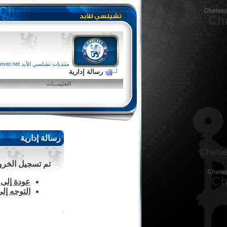
منتديات تشلسي للأبد chelsea4ever.net
رسالة إدارية
التعليمـــات
رسالة إدارية
تم تسجيل الخروج 
عودة إلى 
التوجه إل