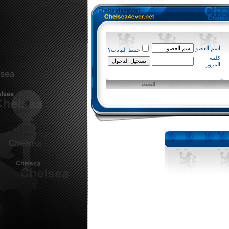
اسم العضو
حفظ البيانات؟
كلمة
المرور
البحث