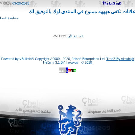
08:32 PM
03-20-2013
Ťђέ ŁέĢέŋĐ
إعلانات تكفى ههههه ممنوع في المنتدى أوك بالتوفيق لك
مشاهدة المحاد
الساعة الآن
11:21 PM
.
Powered by vBulletin® Copyright ©2000 - 2026, Jelsoft Enterprises Ltd.
TranZ By Almuhajir
HêĽм √ 3.1 BY:
! ωαнαм ! © 2010
a.d -
i.
s.
s.
w