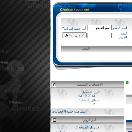
اسم العضو
حفظ البيانات؟
كلمة
المرور
البحث
الاحصائيات البسيطة
تاريخ التسجيل
03-19-2013
إجمالي المشاركات
2
مشاهدة جميع الاحصائيات
آخر الزوار
اخر زوار الصفحة 8: