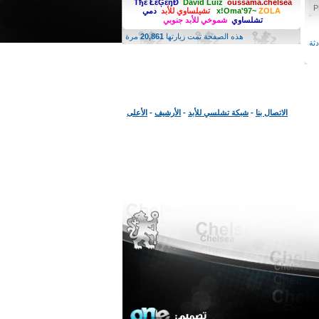
Ťђέ ŁέĢέŋĐ
David Luiź
oussama.chelsea
ZOLA
x!Oma'97~
تشيلساوي للأبد
دمي
تشلساوي
شموخي للأبد جنوبي
هذه الصفحة تمت زيارتها
20,861
مرة
ثة
الاتصال بنا
-
شبكة تشلسي للأبد
-
الأرشيف
-
الأعلى