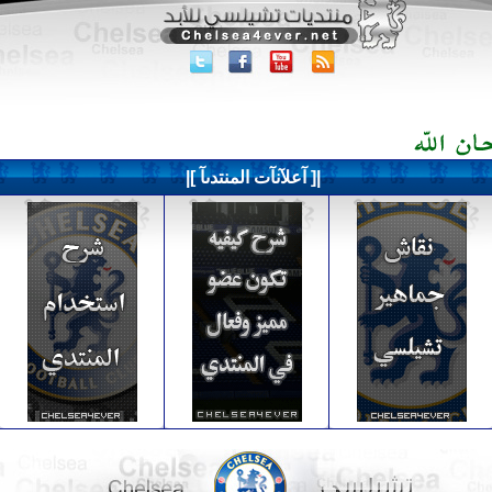
|[ آعلآنآت المنتدىآ ]|