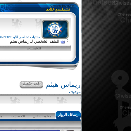
منتديات تشلسي للأبد chelsea4ever.net
الملف الشخصي لـ ريماس هيثم
التعليمـــات
ريماس هيثم
موقوف
رسائل الزوار
معلومات عني
الاحصائيات
مع