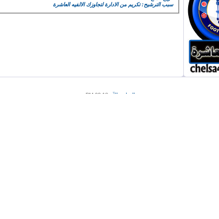
سبب الترشيح: تكريم من الادارة لتجاوزك الالفيه العاشرة
الساعة الآن
03:18 PM
.
Powered by vBulletin® Copyright ©2000 - 2026, Jelsoft Enterprises Ltd.
TranZ By Almuhajir
HêĽм √ 3.1 BY:
! ωαнαм ! © 2010
a.d -
i.
s.
s.
w