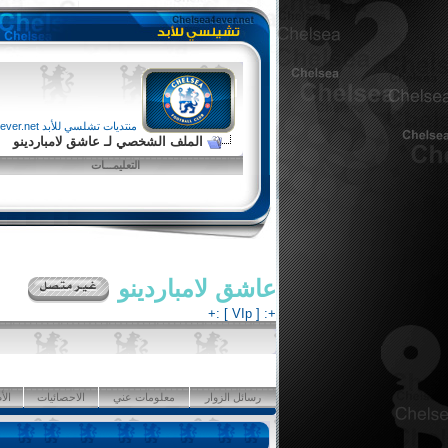
منتديات تشلسي للأبد chelsea4ever.net
الملف الشخصي لـ عاشق لامباردينو
التعليمـــات
عاشق لامباردينو
+: [ VIp ] :+
رسائل الزوار
معلومات عني
الاحصائيات
الأ