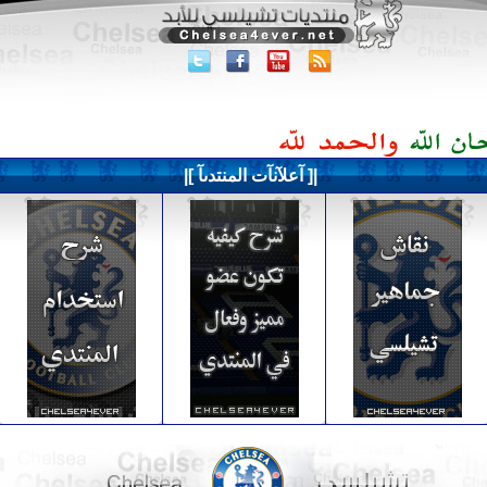
|[ آعلآنآت المنتدىآ ]|