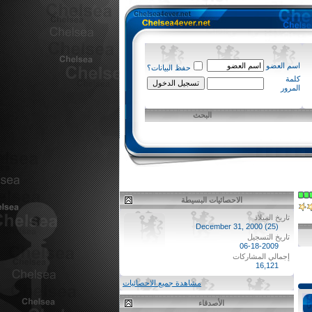
اسم العضو
حفظ البيانات؟
كلمة
المرور
البحث
الاحصائيات البسيطة
تاريخ الميلاد
December 31, 2000 (25)
تاريخ التسجيل
06-18-2009
إجمالي المشاركات
16,121
مشاهدة جميع الاحصائيات
الأصدقاء