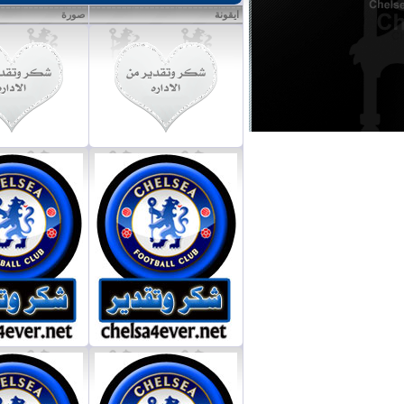
ايقونة
صورة