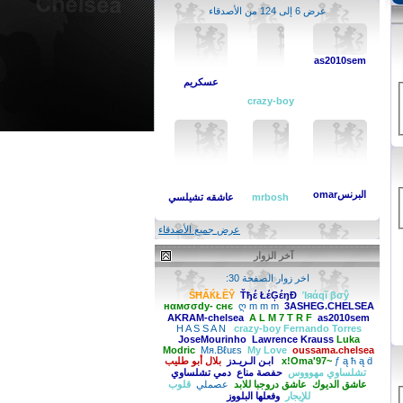
عرض 6 إلى 124 من الأصدقاء
as2010sem
عسكريم
crazy-boy
البرنسomar
mrbosh
عاشقه تشيلسي
عرض جميع الأصدقاء
آخر الزوار
اخر زوار الصفحة 30:
ŜĦẤЌŁỀŶ
Ťђέ ŁέĢέŋĐ
Ίяάqĩ βσŷ
нαмσσdy- cнє
ღ m m m
3ASHEG.CHELSEA
AKRAM-chelsea
A L M 7 T R F
as2010sem
Fernando Torres‏
crazy-boy
H A S S A N
JoseMourinho
Lawrence Krauss
Luka
Modric
Mя.Βℓuεs
My Love
oussama.chelsea
ƒ ą ħ ą ḋ
x!Oma'97~
ابـن الـريـدز
بلال أبو طليب
تشلساوي مهوووس
حفصة مناع
دمي تشلساوي
عاشق الديوك
عاشق دروجبا للابد
عصملي
قلوب
للإيجار
وفعلها البلووز