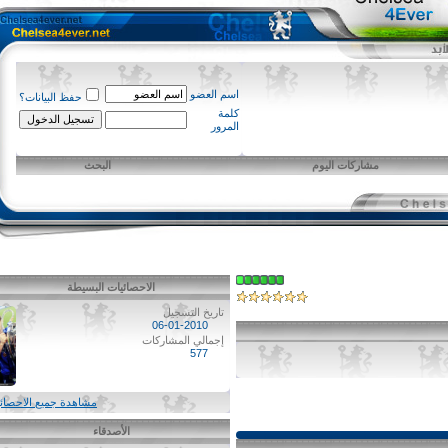
اسم العضو
حفظ البيانات؟
كلمة
المرور
مشاركات اليوم
البحث
الاحصائيات البسيطة
تاريخ التسجيل
06-01-2010
إجمالي المشاركات
577
مشاهدة جميع الاحصائيات
الأصدقاء