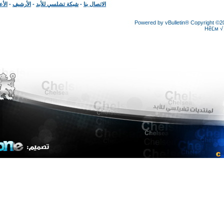
الاتصال بنا
-
شبكة تشلسي للأبد
-
الأرشيف
-
الأعلى
Powered by vBulletin® Copyright
HêĽ