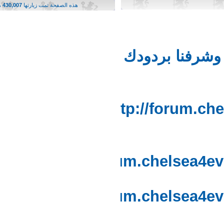
هذه الصفحة تمت زيارتها
430,007
مرة
شرفنا بردودك
http://forum.
http://forum.chelsea4
http://forum.chelsea4