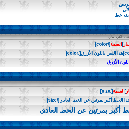
عريض
ائل
حته خط
م الكود التالي .
يار
]
القيمة
[/color]
للون الأزرق
ر
]
القيمة
[/size]
ط أكبر بمرتين عن الخط العادي