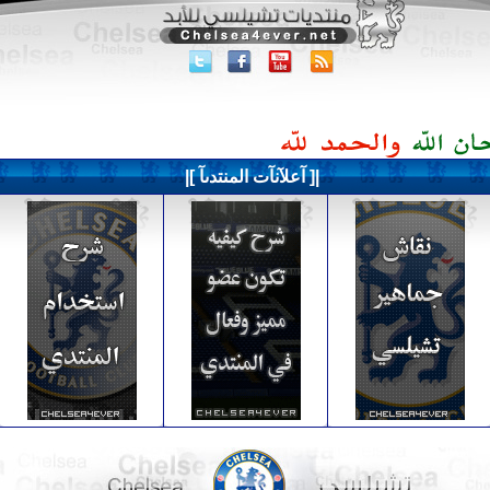
|[ آعلآنآت المنتدىآ ]|