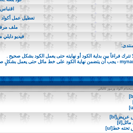
اقتباس
تعطيل عمل أكواد BB Code
ملف مرف
فيديو دايلي 
نتدى:
ا تترك فراغآ بين بداية الكود أو نهايته حتى يعمل الكود بشكل صحيح .
myna
- يجب أن يتضمن نهاية الكود على خط مائل حتى يعمل بشكلٍ صح
خدام أكواد ورموز كالتالي .