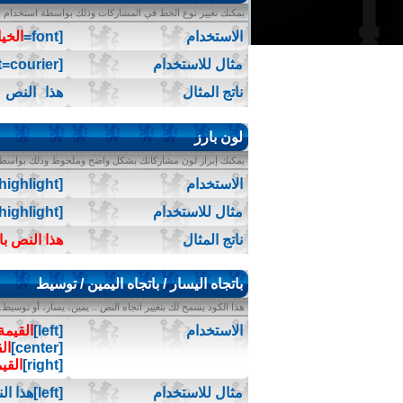
يمكنك تغيير نوع الخط في المشاركات وذلك بواسطة استخدام الك
الاستخدام
[font=
الخيا
مثال للاستخدام
[font=courier]هذا النص بنوعية خط courier[/font]
ناتج المثال
هذا النص بنو
لون بارز
يمكنك إبراز لون مشاركاتك بشكل واضح وملحوظ وذلك بواسطة ا
الاستخدام
[highlight]
مثال للاستخدام
[highlight]هذا النص بارز اللون[/highlight]
ناتج المثال
هذا النص با
باتجاه اليسار / باتجاه اليمين / توسيط
هذا الكود يسمح لك بتغيير اتجاه النص .. يمين، يسار، أو توسيط.
الاستخدام
[left]
القيمة
[center]
ال
[right]
القي
مثال للاستخدام
[left]هذا النص باتجاه اليسار[/left]