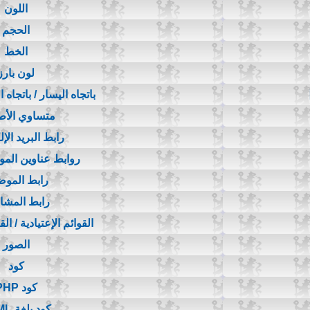
اللون
الحجم
الخط
لون بارز
باتجاه اليسار / باتجاه 
متساوي الأ
رابط البريد الإ
روابط عناوين المواقع 
رابط المو
رابط المشا
القوائم الإعتيادية / ال
الصور
كود
كود PHP
كود بلغة HTML