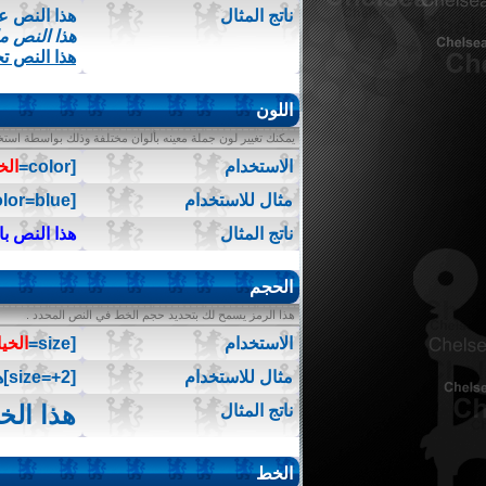
ناتج المثال
هذا النص 
هذا النص م
هذا النص ت
اللون
يمكنك تغيير لون جملة معينه بألوان مختلفة وذلك بواسطة استخدا
الاستخدام
[color=
الخ
مثال للاستخدام
[color=blue]هذا النص باللون الأزرق[/color]
ناتج المثال
هذا النص با
الحجم
هذا الرمز يسمح لك بتحديد حجم الخط في النص المحدد .
الاستخدام
[size=
الخيا
مثال للاستخدام
[size=+2]هذا الخط أكبر بمرتين عن الخط العادي[/size]
هذا الخ
ناتج المثال
الخط