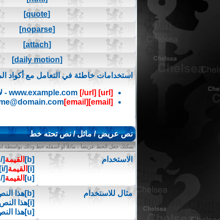
[quote]
[noparse]
[attach]
[daily motion]
استخدامات خاطئة في التعامل مع أكواد الم
[url]
www.example.com
[/url]
- ل
me@domain.com
[email]
[email]
نص عريض / مائل / نص تحته خط
يمكنك جعل الخط عريضآ ، مائلاً أو أسفله خط وذلك بواسطة است
الاستخدام
[b]
القيمة
[/b]
[i]
القيمة
[/i]
[u]
القيمة
[/u]
مثال للاستخدام
[b]هذا النص عريض[/b]
[i]هذا النص مائل[/i]
[u]هذا النص تحته خط[/u]