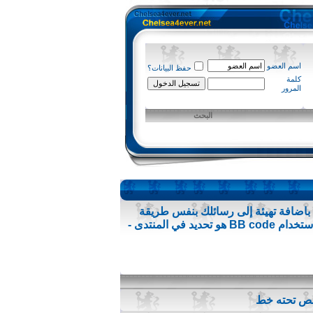
اسم العضو
حفظ البيانات؟
كلمة
المرور
البحث
فت عليها من قبل .تسمح لك باضافة تهيئة إلى رسائلك بنفس طريقة
لغة HTML ، ولكن لديها تركيب بسيط وهو ولن يتم ايقاف (كسر) النسق من الصفحات التي تشاهدها. القدرة على استخدام BB code هو تحديد في المنتدى -
نص تحته خط