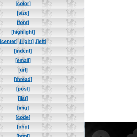
[color]
[size]
[font]
[highlight]
[center]
,
[right]
,
[left]
[indent]
[email]
[url]
[thread]
[post]
[list]
[img]
[code]
[php]
[html]