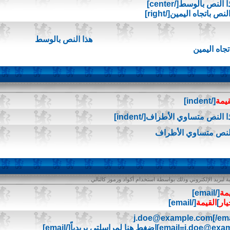
هذا النص بالوسط
تجاه اليمين
قيمة
[/indent]
النص متساوي الأطراف
 لبريد الإلكتروني وذلك بواسطة استخدام أكواد ورموز كالتالي .
يمة
[/email]
يار
]
القيمة
[/email]