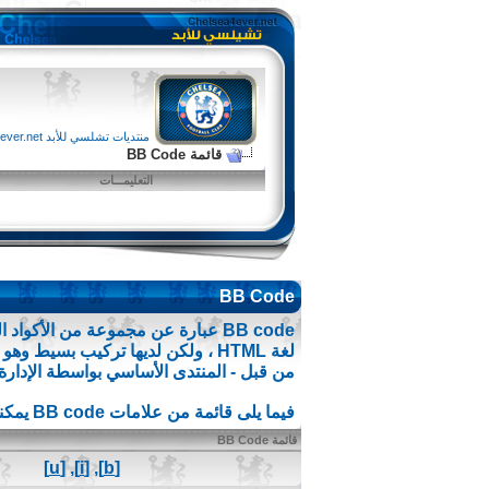
منتديات تشلسي للأبد chelsea4ever.net
قائمة BB Code
التعليمـــات
BB Code
من قبل - المنتدى الأساسي بواسطة الإدارة
فيما يلى قائمة من علامات BB code يمكنك استخدامها لتهيئة رسائلك.
قائمة BB Code
[u]
,
[i]
,
[b]