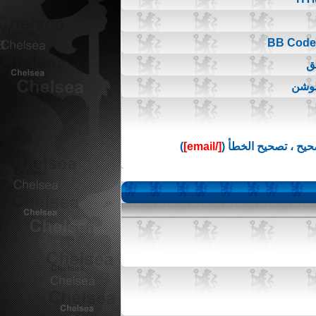
ق
موشن
يح ، تصحيح الخطأ (
[/email]
)