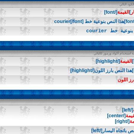
ود التالي .
ر
]
القيمة
[/font]
عية خط courier
ستخدام أكواد ورموز كالتالي .
القيمة
[/highlight]
رز اللون
[/left]
قيمة
[/center]
مة
[/right]