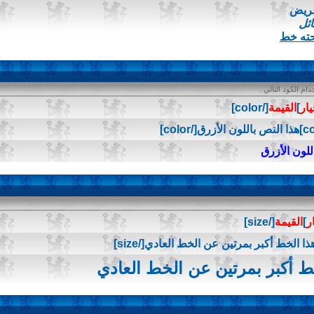
عريض
ائل
حته خط
م الكود التالي .
يار
]
القيمة
[/color]
للون الأزرق
ر
]
القيمة
[/size]
ط أكبر بمرتين عن الخط العادي