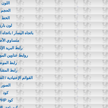
اللون
الحجم
الخط
لون بارز
باتجاه اليسار / باتجاه 
متساوي الأ
رابط البريد الإ
روابط عناوين المواقع 
رابط المو
رابط المشا
القوائم الإعتيادية / ال
الصور
كود
كود PHP
كود بلغة HTML