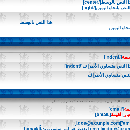
هذا النص بالوسط
تجاه اليمين
قيمة
[/indent]
النص متساوي الأطراف
 لبريد الإلكتروني وذلك بواسطة استخدام أكواد ورموز كالتالي .
يمة
[/email]
يار
]
القيمة
[/email]