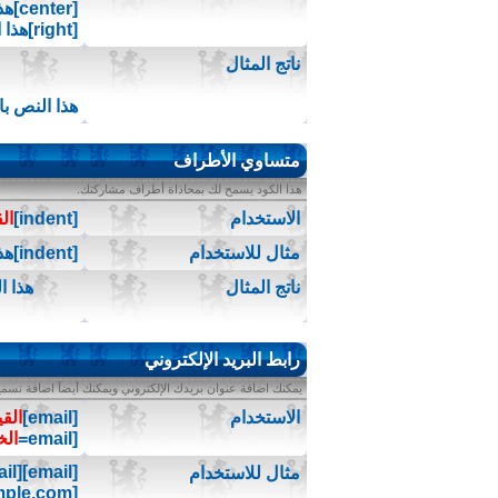
[center]هذا النص بالوسط[/center]
[right]هذا النص باتجاه اليمين[/right]
ناتج المثال
هذا النص با
متساوي الأطراف
هذا الكود يسمح لك بمحاذاة أطراف مشاركتك.
الاستخدام
[indent]
ال
مثال للاستخدام
[indent]هذا النص متساوي الأطراف[/indent]
ناتج المثال
هذا 
رابط البريد الإلكتروني
يمكنك اضافة عنوان بريدك الإلكتروني ويمكنك أيضآ اضافة تسمية
الاستخدام
[email]
الق
[email=
الخ
[email]j.doe@example.com[/email]
مثال للاستخدام
[email=j.doe@example.com]اضغط هنا لمراسلتي بريدياً[/email]