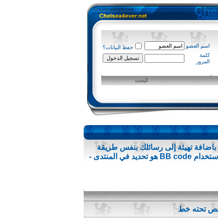
اسم العضو
حفظ البيانات؟
كلمة
المرور
البحث
فت عليها من قبل .تسمح لك باضافة تهيئة إلى رسائلك بنفس طريقة
لغة HTML ، ولكن لديها تركيب بسيط وهو ولن يتم ايقاف (كسر) النسق من الصفحات التي تشاهدها. القدرة على استخدام BB code هو تحديد في المنتدى -
نص تحته خط