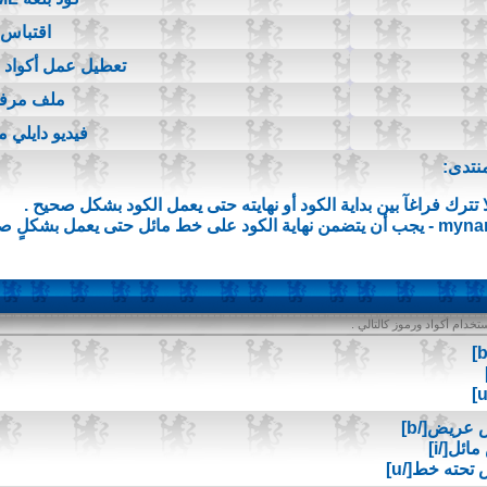
اقتباس
تعطيل عمل أكواد BB Code
ملف مرف
فيديو دايلي 
نتدى:
ا تترك فراغآ بين بداية الكود أو نهايته حتى يعمل الكود بشكل صحيح .
myna
- يجب أن يتضمن نهاية الكود على خط مائل حتى يعمل بشكلٍ صح
خدام أكواد ورموز كالتالي .