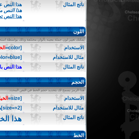
ناتج المثال
هذا النص 
هذا النص م
هذا النص ت
اللون
يمكنك تغيير لون جملة معينه بألوان مختلفة وذلك بواسطة استخدا
الاستخدام
[color=
الخ
مثال للاستخدام
[color=blue]هذا النص باللون الأزرق[/color]
ناتج المثال
هذا النص با
الحجم
هذا الرمز يسمح لك بتحديد حجم الخط في النص المحدد .
الاستخدام
[size=
الخيا
مثال للاستخدام
[size=+2]هذا الخط أكبر بمرتين عن الخط العادي[/size]
هذا الخ
ناتج المثال
الخط