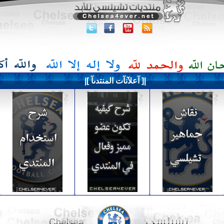
|[ آعلآنآت المنتدىآ ]|