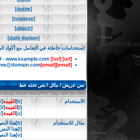
[quote]
[noparse]
[attach]
[daily motion]
استخدامات خاطئة في التعامل مع أكواد الم
[url]
www.example.com
[/url]
- ل
me@domain.com
[email]
[email]
نص عريض / مائل / نص تحته خط
يمكنك جعل الخط عريضآ ، مائلاً أو أسفله خط وذلك بواسطة است
الاستخدام
[b]
القيمة
[/b]
[i]
القيمة
[/i]
[u]
القيمة
[/u]
مثال للاستخدام
[b]هذا النص عريض[/b]
[i]هذا النص مائل[/i]
[u]هذا النص تحته خط[/u]