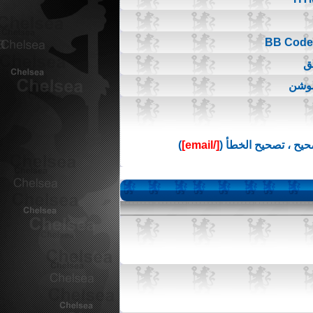
ق
موشن
يح ، تصحيح الخطأ (
[/email]
)