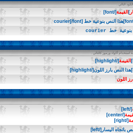
ود التالي .
ر
]
القيمة
[/font]
عية خط courier
ستخدام أكواد ورموز كالتالي .
القيمة
[/highlight]
رز اللون
[/left]
قيمة
[/center]
مة
[/right]