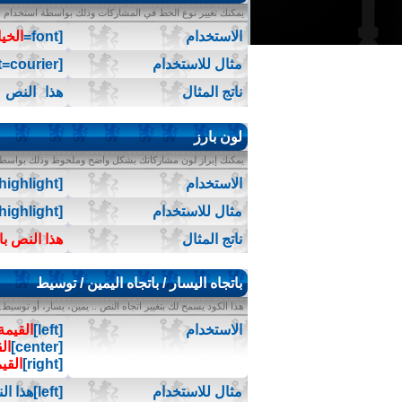
يمكنك تغيير نوع الخط في المشاركات وذلك بواسطة استخدام الك
الاستخدام
[font=
الخيا
مثال للاستخدام
[font=courier]هذا النص بنوعية خط courier[/font]
ناتج المثال
هذا النص بنو
لون بارز
يمكنك إبراز لون مشاركاتك بشكل واضح وملحوظ وذلك بواسطة ا
الاستخدام
[highlight]
مثال للاستخدام
[highlight]هذا النص بارز اللون[/highlight]
ناتج المثال
هذا النص با
باتجاه اليسار / باتجاه اليمين / توسيط
هذا الكود يسمح لك بتغيير اتجاه النص .. يمين، يسار، أو توسيط.
الاستخدام
[left]
القيمة
[center]
ال
[right]
القي
مثال للاستخدام
[left]هذا النص باتجاه اليسار[/left]