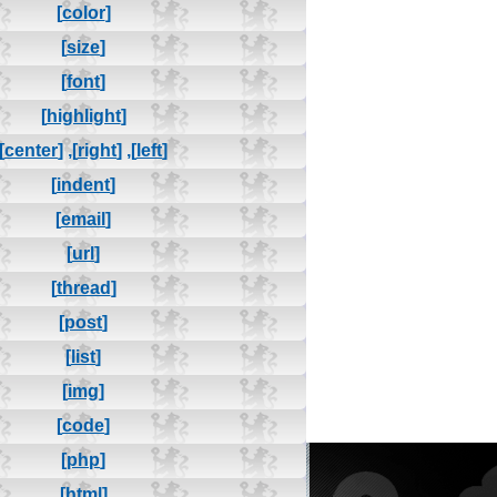
[color]
[size]
[font]
[highlight]
[center]
,
[right]
,
[left]
[indent]
[email]
[url]
[thread]
[post]
[list]
[img]
[code]
[php]
[html]