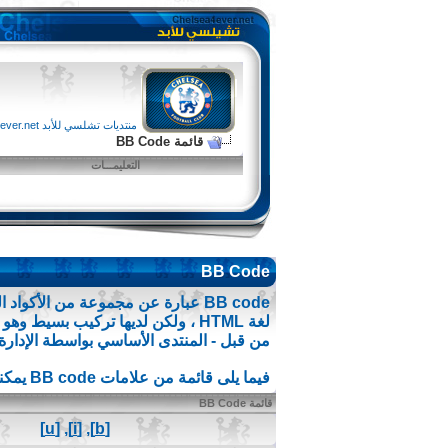
منتديات تشلسي للأبد chelsea4ever.net
قائمة BB Code
التعليمـــات
BB Code
من قبل - المنتدى الأساسي بواسطة الإدارة
فيما يلى قائمة من علامات BB code يمكنك استخدامها لتهيئة رسائلك.
قائمة BB Code
[u]
,
[i]
,
[b]