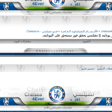
>
الأقــســـام التشيلساويه الـخـاصـه
>
فديو تشيلسي - Chelsea tv
التقويم
مشاركات اليوم
طات لاتنسى - تصميم فديو