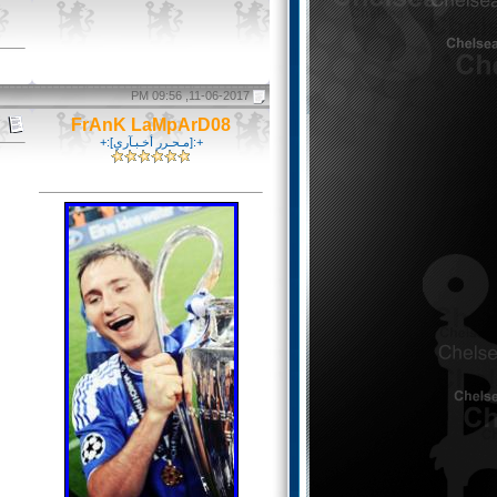
11-06-2017, 09:56 PM
FrAnK LaMpArD08
+:[مـحـرر أخـبـآري]:+