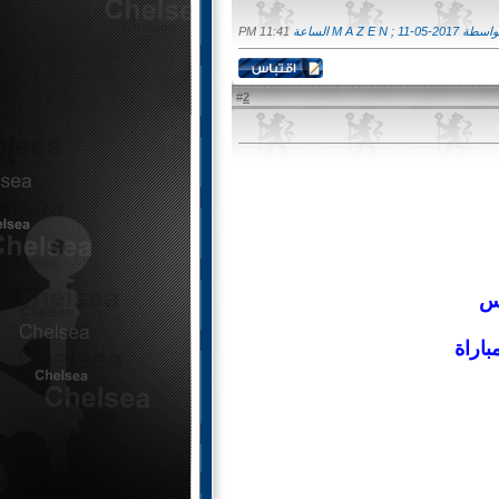
M A Z E N  الساعة
11:41 PM
2
#
مس
اراة