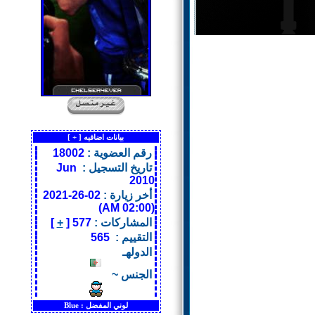
بيانات اضافيه [
+
]
رقم العضوية :
18002
تاريخ التسجيل :
Jun
2010
أخر زيارة :
02-26-2021
(02:00 AM)
المشاركات :
577 [
+
]
التقييم :
565
الدولهـ
الجنس ~
لوني المفضل :
Blue