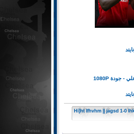
 جودة 1080P
Hi]ht lfhvhm || jagsd 1-0 lhk