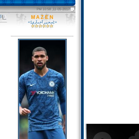
11-05-2017, 10:58 PM
M A Z E N
أهد
+:[مـحـرر أخـبـآري]:+