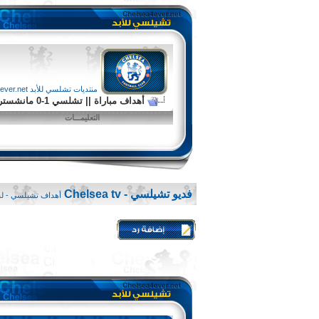
منتديات تشلسي للأبد chelsea4ever.net
أهداف مباراة || تشلسي 1-0 مانشستر يونايتد || تشلسي يحقق فوز مستحق على اليونايتد.
التعليمـــات
فديو تشيلسي - Chelsea tv
أهداف تشيلسي - لق