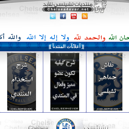
|[ آعلآنآت المنتدىآ ]|