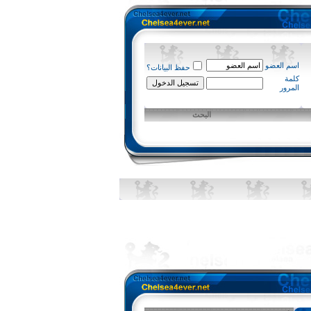
اسم العضو
حفظ البيانات؟
كلمة
المرور
البحث