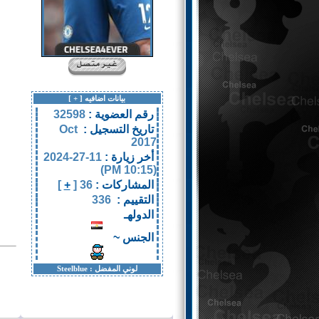
بيانات اضافيه [
+
]
رقم العضوية :
32598
تاريخ التسجيل :
Oct
2017
أخر زيارة :
11-27-2024
(10:15 PM)
المشاركات :
36 [
+
]
التقييم :
336
الدولهـ
الجنس ~
لوني المفضل :
Steelblue