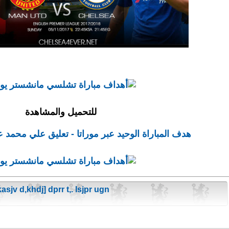
للتحميل والمشاهدة
هدف المباراة الوحيد عبر موراتا - تعليق علي محمد علي -
asjv d,khdj] dprr t,. lsjpr ugn