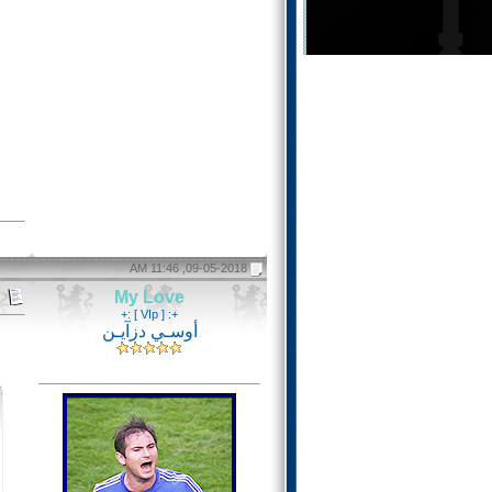
09-05-2018, 11:46 AM
My Love
+: [ VIp ] :+
أوسـي دزآيـن