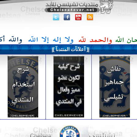
|[ آعلآنآت المنتدىآ ]|