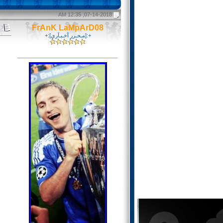
07-14-2018, 12:35 AM
FrAnK LaMpArD08
+:[مـحـرر أخـبـآري]:+