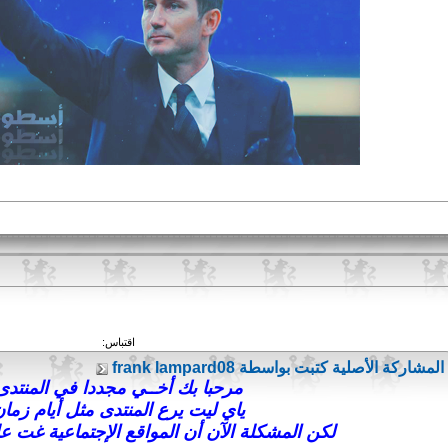
اقتباس:
المشاركة الأصلية كتبت بواسطة frank lampard08
مرحبا بك أخــي مجددا في المنتدى
ياي ليت يرع المنتدى مثل أيام زما
لكن المشكلة الآن أن المواقع الإجتماعية غت عل