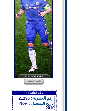
بيانات اضافيه [
+
]
رقم العضوية :
21195
تاريخ التسجيل :
Nov
2010