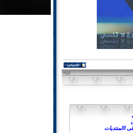
618
#
ن
ى االمنتديات