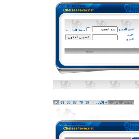
اسم العضو
حفظ البيانات؟
كلمة
المرور
البحث
صفحة 89 من 89
«
الأولى
<
39
79
87
88
89