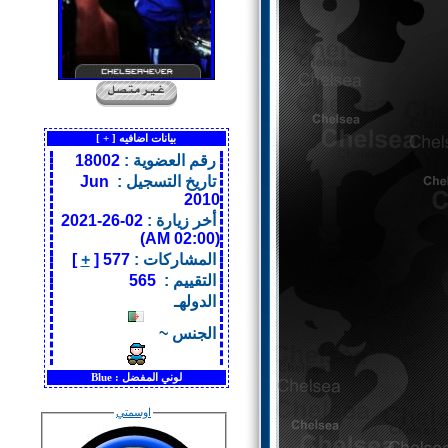
بيانات اضافيه [
+
]
رقم العضوية :
18002
تاريخ التسجيل :
Jun
2010
أخر زيارة :
02-26-2021
(02:00 AM)
المشاركات :
577 [
+
]
التقييم :
565
الدولهـ
الجنس ~
لوني المفضل :
Blue
اوسمتي