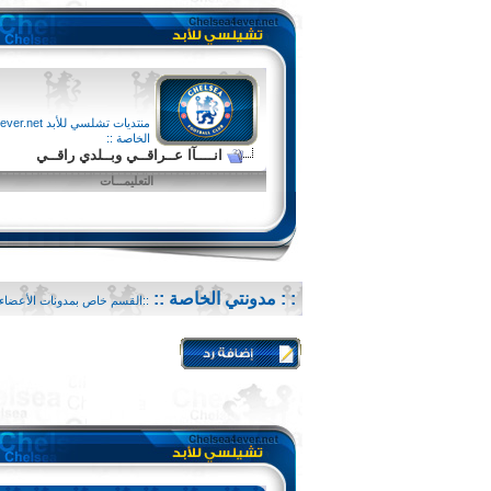
منتديات تشلسي للأبد chelsea4ever.net
الخاصة ::
انــــآا عــراقــي وبــلدي راقــي
التعليمـــات
: : مدونتي الخاصة ::
::القسم خاص بمدونات الأعضاء 