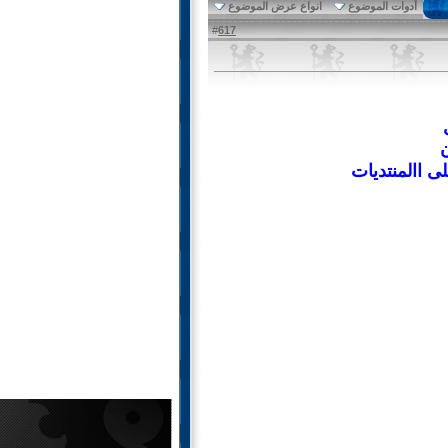
أدوات الموضوع
انواع عرض الموضوع
617
#
ن
ى االمنتديات