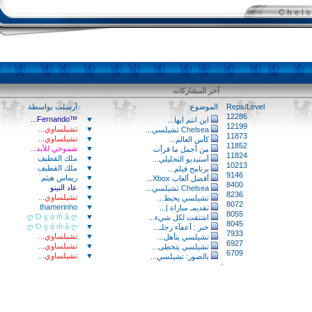
آخر المشاركات
Reps/Level
الموضوع
أرسلت بواسطة
12286
™Fernando...
▼
اين انتم ايها...
12199
▼
تشيلساوي...
Chelsea تشيلسي...
11873
▼
تشيلساوي...
كأس العالم...
11852
▼
شموخي للأبد...
من أجمل ما قرأت
11824
▼
ملك القطيف
أستيديو التحليلي...
10213
▼
ملك القطيف
برنامح فيلم...
9146
▼
ريماس هيثم
أفضل ألعاب Xbox...
8400
▼
عاد النينو
Chelsea تشيلسي...
8236
▼
تشيلساوي...
تشيلسي يحبط...
8072
thamerinho
▼
تقديمـ مباراة |...
8055
ღ Ό ş ά ḿ â ღ
▼
اشتقت لكل شيء...
8045
ღ Ό ş ά ḿ â ღ
▼
خبر : آعفآء رجلـ...
7933
▼
تشيلساوي...
تشيلسي يتأهل...
6927
▼
تشيلساوي...
تشيلسي يتخطى...
6709
▼
تشيلساوي...
بالصور: تشيلسي...