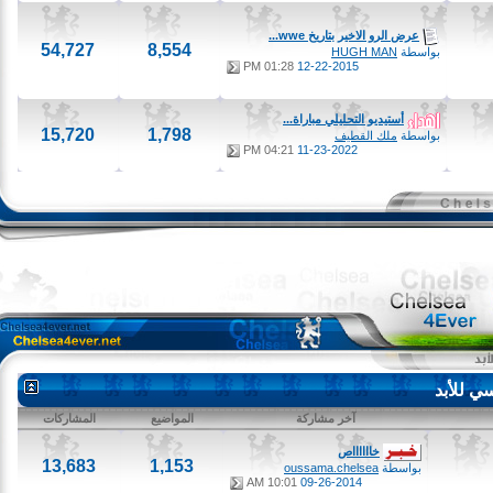
عرض الرو الاخير بتاريخ wwe...
54,727
8,554
بواسطة
HUGH MAN
01:28 PM
12-22-2015
أستيديو التحليلي مباراة...
15,720
1,798
بواسطة
ملك القطيف
04:21 PM
11-23-2022
لأبد
آخر مشاركة
المواضيع
المشاركات
خااااااص
13,683
1,153
بواسطة
oussama.chelsea
10:01 AM
09-26-2014