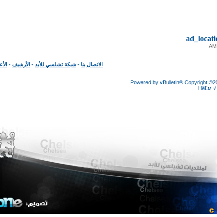
ad_loc
الاتصال بنا
-
شبكة تشلسي للأبد
-
الأرشيف
-
الأعلى
Powered by vBulletin® Copyright
HêĽ