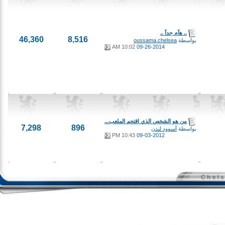
.. هآم جدآ ..
46,360
8,516
بواسطة
oussama.chelsea
10:02 AM
09-26-2014
من هو الشخص الذي اقتحم الملعب...
7,298
896
بواسطة
أسوود لندن
10:43 PM
09-03-2012