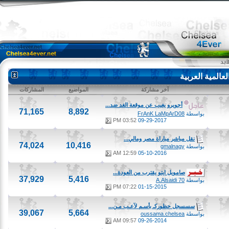
لمية العربية
آخر مشاركة
المواضيع
المشاركات
أجويرو يغيب عن موقعة الغد ضد...
71,165
8,892
بواسطة
FrAnK LaMpArD08
03:52 PM
09-29-2017
نقل مباشر مباراة مصر ومالي...
74,024
10,416
بواسطة
gmalnagy
12:59 AM
05-10-2016
صامويل ايتو يقترب من العودة...
37,929
5,416
بواسطة
A.Alsaidi 70
07:22 PM
01-15-2015
سسسجل حظوركـ بأسـم لآعـب مـن...
39,067
5,664
بواسطة
oussama.chelsea
09:57 AM
09-26-2014