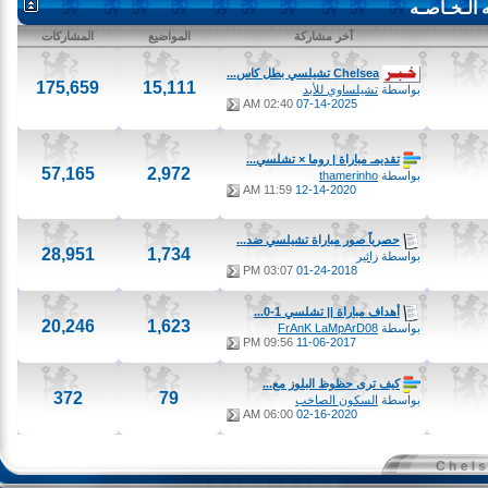
ـخـاصـه
آخر مشاركة
المواضيع
المشاركات
Chelsea تشيلسي بطل كاس...
175,659
15,111
بواسطة
تشيلساوي للأبد
02:40 AM
07-14-2025
تقديمـ مباراة | روما × تشلسي...
57,165
2,972
بواسطة
thamerinho
11:59 AM
12-14-2020
حصرياً صور مباراة تشيلسي ضد...
28,951
1,734
بواسطة
زائير
03:07 PM
01-24-2018
أهداف مباراة || تشلسي 1-0...
20,246
1,623
بواسطة
FrAnK LaMpArD08
09:56 PM
11-06-2017
كيف ترى حظوظ البلوز مع...
372
79
بواسطة
السكون الصاخب
06:00 AM
02-16-2020