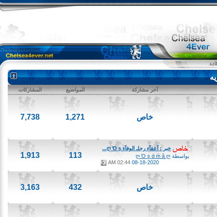
آخر مشاركة
المواضيع
المشاركات
خاص
1,271
7,738
خبر : آعفآء رجلـ الوفآء ღ Ό ş...
1,913
113
بواسطة
ღ Ό ş ά ḿ â ღ
02:44 AM
08-18-2020
خاص
432
3,163