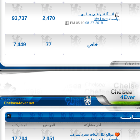
انــــآا عــراقــي وبــلدي...
93,737
2,470
بواسطة
My Love
05:10 PM
08-27-2019
خاص
77
7,449
امــــه
آخر مشاركة
المواضيع
المشاركات
مواقع بكل اللغات يسرد سيره...
17,704
2,051
بواسطة
ابوعلى ابوعلى