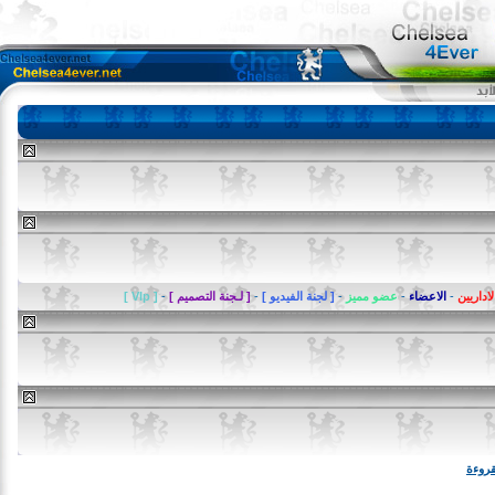
يين
-
الاعضاء
-
عضو مميز
-
[ لجنة الفيديو ]
-
[ لـجنة التصميم ]
-
[ VIp ]
ة