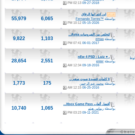
02:13 PM
09-27-2018
اين انتم ايها الرفاق
55,979
6,065
بواسطة
™Fernando Torres
10:12 PM
05-15-2026
لتخلص من الفيروسات Avira...
9,822
1,103
بواسطة
emaa
07:41 PM
06-01-2017
. ♥ nEw 4 PSD : Luiz
28,654
2,551
بواسطة
enter
12:34 AM
09-18-2016
|| كلمات قصيدة صوت صفير...
1,773
175
بواسطة
محمد عبد الرحمن
12:15 AM
06-25-2016
أفضل ألعاب Xbox Game Pass...
10,740
1,065
بواسطة
ريماس هيثم
03:23 PM
09-11-2021