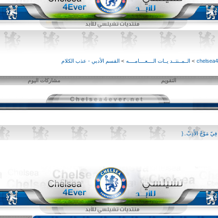
>
الــمــنتــد يــات الــــعــــامــــه
>
القسم الأدبي - عذب الكلام
التقويم
مشاركات اليوم
فِيّ مَوّجْ الأَدِبْ..{