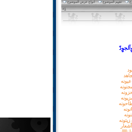
ع
تقييم الموضوع
انواع عرض الموضوع
1
#
آلجوٍدّ
ود
جاهد
عيونه
مجنونه
حزونه
زيونه
طاحونه
نونه
نونه
يتونه
أشعار
ناااار