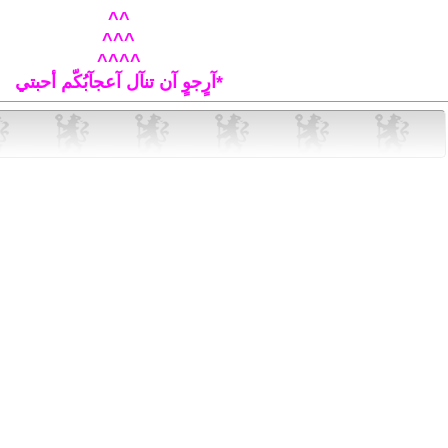
^^
^^^
^^^^
*آرٍجوٍ آن تنآل آعجآبُكّم أحبتي