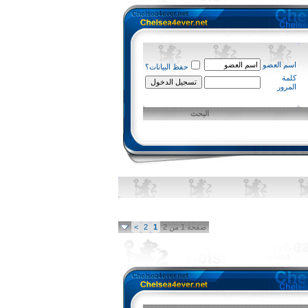
اسم العضو
حفظ البيانات؟
كلمة
المرور
البحث
صفحة 1 من 2
1
2
>