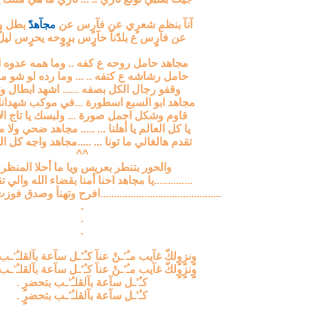
آنآ بنظم شعرٍي عن فآرٍس عن
مجآهدّ
بطل وٍم
عن فآرٍس ع بلدّنآ حآرٍس برٍوٍحه يحرٍس ليل 
مجاهد حامل روحه ع كفه .. وما همه عدوه ا
حامل رشاشه ع كتفه .. ... وما رده لو شو م
وقفو رجال الكل بصفه ...... اشهد ابطال وث
مجاهد ابو السبع اسطورة ...في موكب شهدانا ا
قاوم وشكل اجمل صورة ... ولبسك يا تاج ال
يا كل العالم يا أهلنا ... ..... مجاهد ضحي ولا م
تقدم هالغالي ما تونا ... .....مجاهد واجه كل 
^^
والحور بتنطر بعريس ويا ما أحلا المنظر .
..............يا مجاهد احنا أمنا بقضاء الله والي تق
............................................افرح وتهنأ وصدق فو
.
.
.
وٍنزٍوٍلكّ غآيب مـُ‘ـنْ عنآ كـُ‘ـل سآعة بآلقلـُ‘ـ
وٍنزٍوٍلكّ غآيب مـُ‘ـنْ عنآ كـُ‘ـل سآعة بآلقلـُ‘ـ
كـُ‘ـل سآعة بآلقلـُ‘ـب بتحضرٍ .
كـُ‘ـل سآعة بآلقلـُ‘ـب بتحضرٍ .