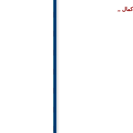
مال ,,