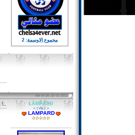
مجموع الاوسمة
: 2
03-31-2012, 04:36 AM
ŁĂṀṖĂЯĐ
+: [ VIp ] :+
LAMPARD