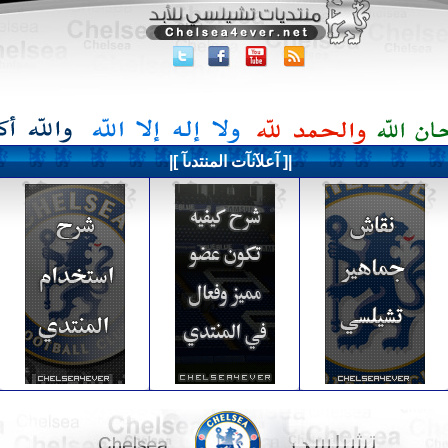
|[ آعلآنآت المنتدىآ ]|