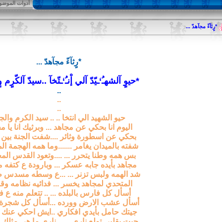
أدوات الموضو
*رٍثآءّ مجآهدّ ...
*رٍثآءّ مجآهدّ ...
*حيوٍ آلشهـُ‘ـيّدّ آلي إْنـُ‘ـتّخآ ..سيدّ آلكّرٍم وٍ
..
..
..
حيو الشهيد الي انتخا .. .. سيد الكرم والج
اليوم انا بحكي عن مجاهد ... وبرثيك انا يا م
بحكي عن اسطورة وثائر ....شفت الجنة بين 
شفته بالميدان يغامر .......وما همه الهجمة ال
بس همه وطنا يتحرر ... ....وتعود القدس الم
مجاهد بأيده جابه عسكر ... وبارودة ع كتفه م
شد الهمه ولبس تزنر ... ...ع وسطه مسدس 
المتحدي لمجاهد يخسر ... فدائيه نظامه وقا
أسأل كل فارس بالبلده ... .. تتعلم منه ع ف
أسأل عشب الارض وورده ...أسأل كل شجرة ز
جيتك حامل بأيدي افكاري ..ايش احكي عنك 
جيت بقلبي تولع ناري .. ... ناري ما هي مثلك يا 