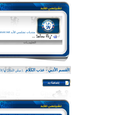
منتديات تشلسي للأبد chelsea4ever.net
*رٍثآءّ مجآهدّ ...
التعليمـــات
القسم الأدبي - عذب الكلام
..{ سِفّنِ لآمَكِآنْ لَهِآ إلآ 