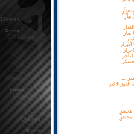
غوٍآرٍ
نهآرٍ
لغدار
ا صار
وار
لابرار
احرار
ا تأخر
العسكر
.
در ....
زت الفوز الاكبر
ب بتحضرٍ
ب بتحضرٍ