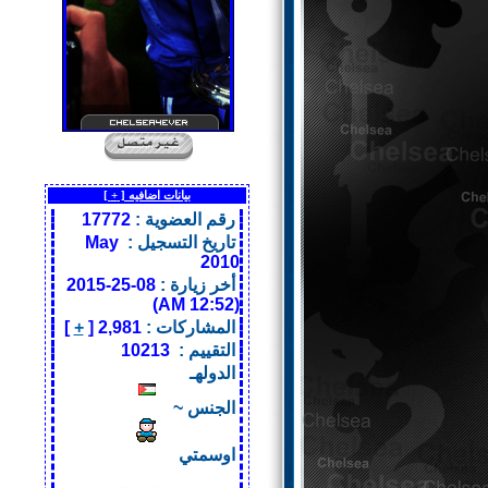
بيانات اضافيه [
+
]
رقم العضوية :
17772
تاريخ التسجيل :
May
2010
أخر زيارة :
08-25-2015
(12:52 AM)
المشاركات :
2,981 [
+
]
التقييم :
10213
الدولهـ
الجنس ~
اوسمتي