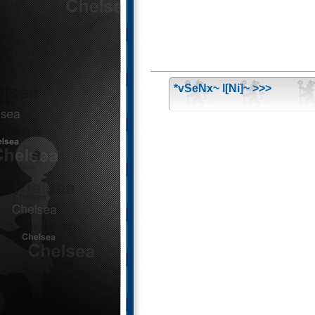
*vSeNx~ l[Ni]~ >>>