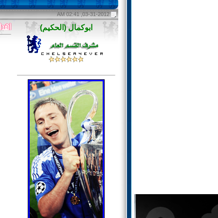
03-31-2012, 02:41 AM
ابوكمال (الحكيم)